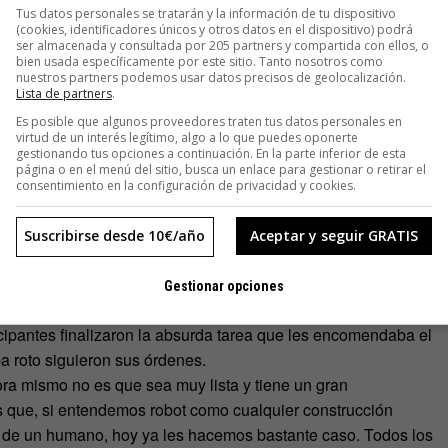
de Yale que en los 70 montó un set muy sencillo. En una sala,
Tus datos personales se tratarán y la información de tu dispositivo
(cookies, identificadores únicos y otros datos en el dispositivo) podrá
experimento, recibía órdenes de un investigador para girar un
ser almacenada y consultada por 205 partners y compartida con ellos, o
la eléctrica, que supuestamente daba descargas a un hombre
bien usada específicamente por este sitio. Tanto nosotros como
nuestros partners podemos usar datos precisos de geolocalización.
ientífico exigía al ciudadano corriente que aumentase el
Lista de partners
.
icar la descarga mortal. En palabras de Milgram, «la extrema
Es posible que algunos proveedores traten tus datos personales en
quier requerimiento ordenado por la autoridad constituye el
virtud de un interés legítimo, algo a lo que puedes oponerte
gestionando tus opciones a continuación. En la parte inferior de esta
página o en el menú del sitio, busca un enlace para gestionar o retirar el
 inteligencia artificial, incluso los que trabajaban en
consentimiento en la configuración de privacidad y cookies.
 muy guay y se ponían a hablar con él sobre películas,
o de obediencia, se dividió el grupo de 27 participantes en
Suscribirse desde 10€/año
Aceptar y seguir GRATIS
 autómata. La otra, a un taciturno humano en bata blanca.
ticipantes, «las protestas empezaban más tarde y acababan
Gestionar opciones
r debido a que el robot «era muy mono, sentado en la mesa,
ticipantes finalizaron la absurda tarea que les encomendaba el
 roto siguieron sus órdenes.
hora mismo no es que sea muy lista y tiene un gran
 es que, si entendemos robot como cualquier construcción
as de un humano, hoy ya les hacemos bastante caso. Todos los