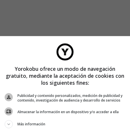
Yorokobu ofrece un modo de navegación
gratuito, mediante la aceptación de cookies con
los siguientes fines:
como una figura de autoridad», explica por Skype Derek
Publicidad y contenido personalizados, medición de publicidad y
mbia de Canadá, «así que teníamos que hacer que el autómata
contenido, investigación de audiencia y desarrollo de servicios
 quisieran, por lo que comenzamos a diseñar tareas realmente
sde la habitación de al lado. Entonces
en la universidad de
Almacenar la información en un dispositivo y/o acceder a ella
basó en los experimentos de Milgram para llevar a cabo el
Más información