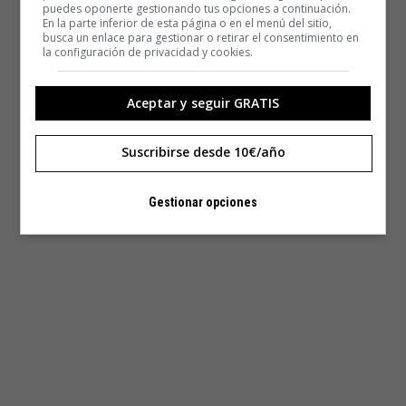
puedes oponerte gestionando tus opciones a continuación.
En la parte inferior de esta página o en el menú del sitio,
busca un enlace para gestionar o retirar el consentimiento en
la configuración de privacidad y cookies.
Aceptar y seguir GRATIS
Suscribirse desde 10€/año
Gestionar opciones