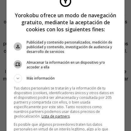
simplemente, pretenden abrir un debate (se trata de
reflexionar, no de encender una pira) sobre determinadas
Yorokobu ofrece un modo de navegación
obras artísticas o literarias, o sobre ciertas conductas. Estos
gratuito, mediante la aceptación de
John Wayne de la comunicación se las apañan para
cookies con los siguientes fines:
detectar siempre, en cualquier argumento que roce sus
Publicidad y contenido personalizados, medición de
puntos de vista, brotes de mojigatería contagiosa mezclados
publicidad y contenido, investigación de audiencia y
con amenazas a la libertad individual y al destino universal.
desarrollo de servicios
Almacenar la información en un dispositivo y/o
Lijtmaer apunta a una contradicción: «los adalides de la
acceder a ella
incorrección política suelen tener audiencias de cientos de
miles, cuando no millones, de personas y se quejan de estar
Más información
siendo silenciados».
Tus datos personales se tratarán y la información de tu
dispositivo (cookies, identificadores únicos y otros datos en
el dispositivo) podrá ser almacenada y consultada por 205
partners y compartida con ellos, o bien usada
específicamente por este sitio. Tanto nosotros como
nuestros partners podemos usar datos precisos de
geolocalización.
Lista de partners
.
Es posible que algunos proveedores traten tus datos
personales en virtud de un interés legítimo, algo a lo que