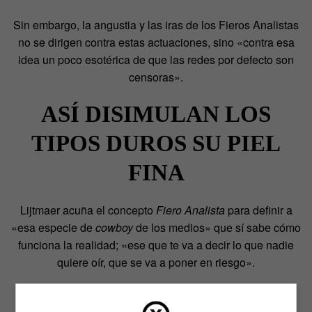
Sin embargo, la angustia y las iras de los Fieros Analistas
no se dirigen contra estas actuaciones, sino «contra esa
idea un poco esotérica de que las redes por defecto son
censoras».
ASÍ DISIMULAN LOS
TIPOS DUROS SU PIEL
FINA
Lijtmaer acuña el concepto
Fiero Analista
para definir a
«esa especie de
cowboy
de los medios» que sí sabe cómo
funciona la realidad; «ese que te va a decir lo que nadie
quiere oír, que se va a poner en riesgo».
El Fiero Analista, en su versión más macerada, usa
palabras como
feminazis
o
puritanas
contra quienes,