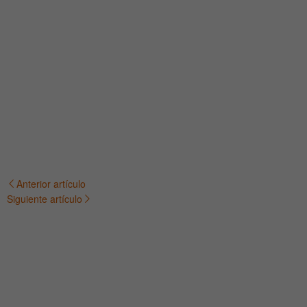
Anterior artículo
Navegación
Siguiente artículo
de
entradas