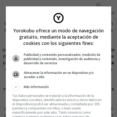
Foto: Isra Ortega
Cuatrocientas noventa y nueve orgías después, Benorman
ha perfeccionado aún más su método. Lo explica de forma
Yorokobu ofrece un modo de navegación
didáctica y paradójicamente aséptica. Parece, por
gratuito, mediante la aceptación de
cookies con los siguientes fines:
momentos, que esté desgranando la composición de un
cóctel o de una elaboradísima receta de cocina. «No se trata
Publicidad y contenido personalizados, medición de
de invitar por invitar. Debes hacer una selección de la gente
publicidad y contenido, investigación de audiencia y
por sus actitudes.
Lo mejor es que no haya neófitos, para
desarrollo de servicios
que estos se inicien existen los locales.
Todo el mundo
Almacenar la información en un dispositivo y/o
que acuda debe querer participar, por lo que no puedes
acceder a ella
invitar a parejas que no estén equilibradas (en las que un
Más información
miembro quiera y el otro lo acompañe, por ejemplo). En una
fiesta privada, hay un cupo de gente, por lo que como
Tus datos personales se tratarán y la información de tu
dispositivo (cookies, identificadores únicos y otros datos en
organizador tienes mucha presión, no te puedes permitir
el dispositivo) podrá ser almacenada y consultada por 205
cometer errores y debes conocer a todas las personas que
partners y compartida con ellos, o bien usada
específicamente por este sitio. Tanto nosotros como
acuden. También tienes que ejercer de anfitrión y poner en
nuestros partners podemos usar datos precisos de