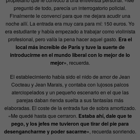
propietario que le convocó a una entrevista personal. «Me
preguntó de todo, parecía un interrogatorio policial.
Finalmente le convencí para que me dejara acudir una
noche allí. La entrada era muy cara para mí: 150 euros. Yo
era estudiante y había empezado a trabajar como violinista
profesional, pero valía la pena hacer aquel gasto.
Era el
local más increíble de París y tuve la suerte de
introducirme en el mundo liberal con lo mejor de lo
mejor»
, recuerda.
El establecimiento había sido el nido de amor de Jean
Cocteau y Jean Marais, y contaba con lujosos palcos
aterciopelados y un pequeño escenario en el que las
parejas daban rienda suelta a sus fantasías más
elaboradas. El coste de la entrada fue de sobra amortizado.
«Me quedé hasta que cerraron.
Estaba ahí, dale que te
pego, y los jefes me tuvieron que tirar del pie para
desengancharme y poder sacarme»
, recuerda sonriendo.