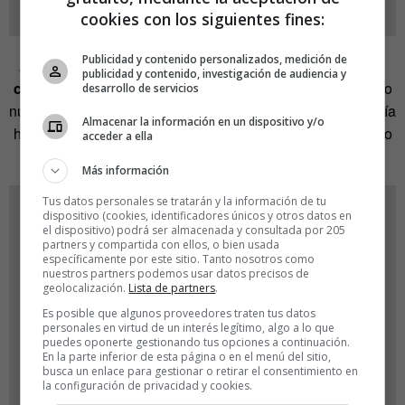
cookies con los siguientes fines:
Publicidad y contenido personalizados, medición de
Ahora que, además, nuevas formas de movilidad como el
publicidad y contenido, investigación de audiencia y
coche eléctrico
están tomando nuestras calles y liberando
desarrollo de servicios
nuestros cielos, es el momento de pensar cómo nos gustaría
Almacenar la información en un dispositivo y/o
habitar lo que está por llegar. Y eso es lo que hemos hecho
acceder a ella
en este número.
Más información
Tus datos personales se tratarán y la información de tu
dispositivo (cookies, identificadores únicos y otros datos en
el dispositivo) podrá ser almacenada y consultada por 205
partners y compartida con ellos, o bien usada
específicamente por este sitio. Tanto nosotros como
nuestros partners podemos usar datos precisos de
geolocalización.
Lista de partners
.
Es posible que algunos proveedores traten tus datos
personales en virtud de un interés legítimo, algo a lo que
puedes oponerte gestionando tus opciones a continuación.
En la parte inferior de esta página o en el menú del sitio,
busca un enlace para gestionar o retirar el consentimiento en
la configuración de privacidad y cookies.