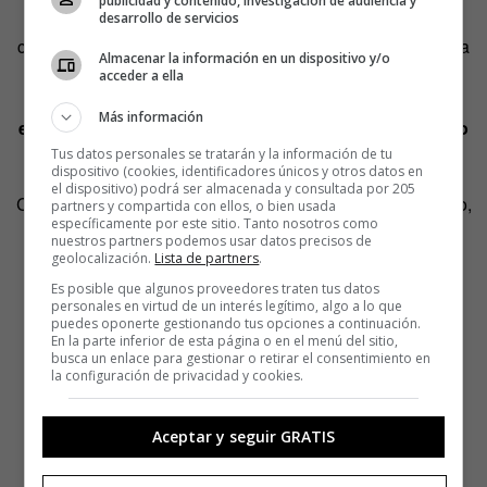
publicidad y contenido, investigación de audiencia y
óptima de rendimiento del motor, sino desde el kilómetro
desarrollo de servicios
cero. Esto se traduce en que el conductor experimenta una
Almacenar la información en un dispositivo y/o
«increíble aceleración» cuando lo conduce: «
tienen una
acceder a ella
salida imbatible, solo comparable a la aceleración
Más información
experimentada con grandes deportivos como Ferrari o
Porsche.
Por eso es muy ágil y divertido de conducir».
Tus datos personales se tratarán y la información de tu
dispositivo (cookies, identificadores únicos y otros datos en
el dispositivo) podrá ser almacenada y consultada por 205
Cuando alguien prueba por primera vez un coche eléctrico,
partners y compartida con ellos, o bien usada
específicamente por este sitio. Tanto nosotros como
lo que más le sorprende es que
no hace ningún ruido.
nuestros partners podemos usar datos precisos de
Conducir en silencio es una experiencia peculiar. «Se
geolocalización.
Lista de partners
.
experimenta una sensación única de sorpresa y confort»,
Es posible que algunos proveedores traten tus datos
personales en virtud de un interés legítimo, algo a lo que
asegura el emprendedor.
puedes oponerte gestionando tus opciones a continuación.
En la parte inferior de esta página o en el menú del sitio,
busca un enlace para gestionar o retirar el consentimiento en
la configuración de privacidad y cookies.
Aceptar y seguir GRATIS