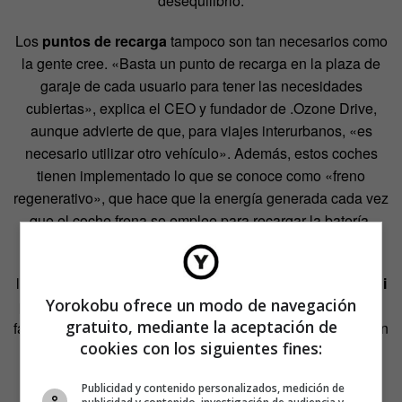
desequilibrio.
Los
puntos de recarga
tampoco son tan necesarios como
la gente cree. «Basta un punto de recarga en la plaza de
garaje de cada usuario para tener las necesidades
cubiertas», explica el CEO y fundador de .Ozone Drive,
aunque advierte de que, para viajes interurbanos, «es
necesario utilizar otro vehículo». Además, estos coches
tienen implementado lo que se conoce como «freno
regenerativo», que hace que la energía generada cada vez
que el coche frena se emplee para recargar la batería.
Al contrario de lo que algunas personas tienen en mente,
los coches eléctricos
no tienen por qué ser pequeños ni
Yorokobu ofrece un modo de navegación
poco potentes.
«Pueden ser tan grandes como quiera el
gratuito, mediante la aceptación de
fabricante, si hay varios modelos pequeños es porque eran
cookies con los siguientes fines:
“experimentos” de las marcas». Es más: estos vehículos
entregan «mucha más potencia» que los coches de
Publicidad y contenido personalizados, medición de
gasolina o diésel
, ya que no lo hacen solo en la zona