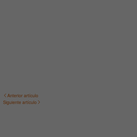
Anterior artículo
Navegación
Siguiente artículo
de
entradas