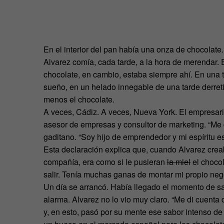
En el interior del pan había una onza de chocolat
Alvarez comía, cada tarde, a la hora de merendar. 
chocolate, en cambio, estaba siempre ahí. En una t
sueño, en un helado innegable de una tarde derret
menos el chocolate.
A veces, Cádiz. A veces, Nueva York. El empresario
asesor de empresas y consultor de marketing. “Me d
gaditano. “Soy hijo de emprendedor y mi espíritu 
Esta declaración explica que, cuando Alvarez cre
compañía, era como si le pusieran
la miel
el chocol
salir. Tenía muchas ganas de montar mi propio negoc
Un día se arrancó. Había llegado el momento de sal
alarma. Alvarez no lo vio muy claro. “Me di cuenta
y, en esto, pasó por su mente ese sabor intenso d