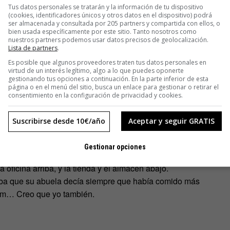
comunicación, en los detalles…”.
Tus datos personales se tratarán y la información de tu dispositivo
(cookies, identificadores únicos y otros datos en el dispositivo) podrá
ser almacenada y consultada por 205 partners y compartida con ellos, o
bien usada específicamente por este sitio. Tanto nosotros como
 fresco, seco y secreto”.
nuestros partners podemos usar datos precisos de geolocalización.
Lista de partners
.
cosas”, asegura el gaditano. “Pancracio es una marca de
Es posible que algunos proveedores traten tus datos personales en
on cariño, de estilo, de calidad. Nos importa mucho que los
virtud de un interés legítimo, algo a lo que puedes oponerte
io sacamos otro aspecto que deberías conocer de la marca.
gestionando tus opciones a continuación. En la parte inferior de esta
página o en el menú del sitio, busca un enlace para gestionar o retirar el
 vodka… “Lanzamos gamas de otros productos pero siempre
consentimiento en la configuración de privacidad y cookies.
ser algo que esté en el mismo ámbito, en la misma órbita”.
etas originales”. Eso es, sardinas de chocolate, caviar de
Suscribirse desde 10€/año
Aceptar y seguir GRATIS
stado y salado recubierto de chocolate con leche y lacado en
s de chocolate negro y lacado en color rosa metálico…
Gestionar opciones
oficina arriba, y la tienda y el almacén abajo.
aba que su abuela decía siempre que había comido más
Mmm… Creo que yo también.