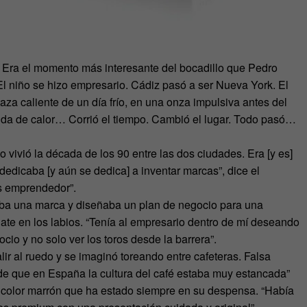
e. Era el momento más interesante del bocadillo que Pedro
El niño se hizo empresario. Cádiz pasó a ser Nueva York. El
aza caliente de un día frío, en una onza impulsiva antes del
ida de calor… Corrió el tiempo. Cambió el lugar. Todo pasó…
 vivió la década de los 90 entre las dos ciudades. Era [y es]
edicaba [y aún se dedica] a inventar marcas”, dice el
es emprendedor”.
aba una marca y diseñaba un plan de negocio para una
ate en los labios. “Tenía al empresario dentro de mí deseando
io y no solo ver los toros desde la barrera”.
ir al ruedo y se imaginó toreando entre cafeteras. Falsa
 de que en España la cultura del café estaba muy estancada”
e color marrón que ha estado siempre en su despensa. “Había