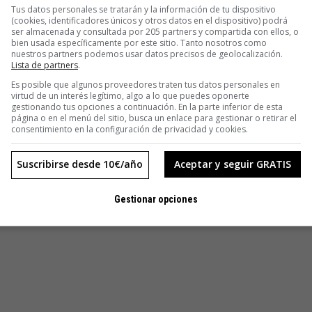
, Ana Inés cuenta fascinada el gran reto de la astrofísica
Tus datos personales se tratarán y la información de tu dispositivo
bilidad de demostrar que la vida en la Tierra surgió en el
(cookies, identificadores únicos y otros datos en el dispositivo) podrá
ser almacenada y consultada por 205 partners y compartida con ellos, o
bien usada específicamente por este sitio. Tanto nosotros como
nuestros partners podemos usar datos precisos de geolocalización.
Lista de partners
.
eñan un papel fundamental», dice. Así lo explica: «En la
Es posible que algunos proveedores traten tus datos personales en
entos realizados muestran que hielo similar al de los
virtud de un interés legítimo, algo a lo que puedes oponerte
minoácidos. En el pasado, se pensaba que los aminoácidos
gestionando tus opciones a continuación. En la parte inferior de esta
página o en el menú del sitio, busca un enlace para gestionar o retirar el
que incluía el alimentar con descargas eléctricas un gas con
consentimiento en la configuración de privacidad y cookies.
Suscribirse desde 10€/año
Aceptar y seguir GRATIS
Gestionar opciones