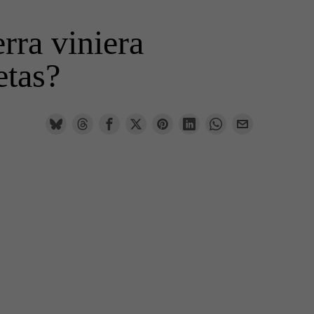
rra viniera
etas?