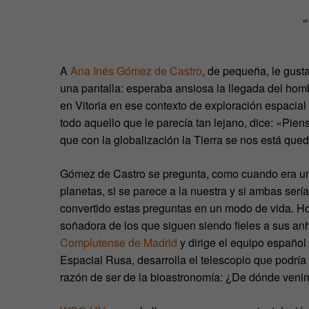
«
A
Ana Inés Gómez de Castro
, de pequeña, le gust
una pantalla: esperaba ansiosa la llegada del homb
en Vitoria en ese contexto de exploración espacial
todo aquello que le parecía tan lejano, dice: «Pie
que con la globalización la Tierra se nos está qu
Gómez de Castro se pregunta, como cuando era una 
planetas, si se parece a la nuestra y si ambas serí
convertido estas preguntas en un modo de vida. Hoy
soñadora de los que siguen siendo fieles a sus anh
Complutense de Madrid
y dirige el equipo español
Espacial Rusa, desarrolla el telescopio que podría
razón de ser de la bioastronomía: ¿De dónde ven