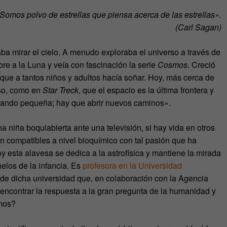
Somos polvo de estrellas que piensa acerca de las estrellas».
(Carl Sagan)
aba mirar el cielo. A menudo exploraba el universo a través de
re a la Luna y veía con fascinación la serie
Cosmos
. Creció
 que a tantos niños y adultos hacía soñar. Hoy, más cerca de
nso, como en
Star Treck
, que el espacio es la última frontera y
edando pequeña; hay que abrir nuevos caminos».
niña boquiabierta ante una televisión, si hay vida en otros
an compatibles a nivel bioquímico con tal pasión que ha
 esta alavesa se dedica a la astrofísica y mantiene la mirada
elos de la infancia. Es
profesora en la Universidad
 de dicha universidad que, en colaboración con la Agencia
 encontrar la respuesta a la gran pregunta de la humanidad y
imos?