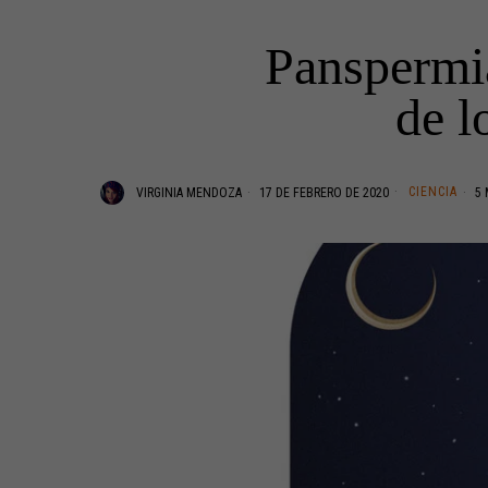
Panspermia
de l
CIENCIA
VIRGINIA MENDOZA
17 DE FEBRERO DE 2020
5 