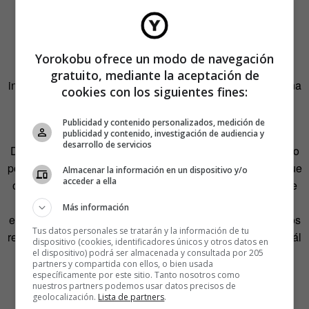
felicidad a Vitruvio. Pero no es solo su precisión lo que
deslumbra. Es la manera en que articula
espacios complejos y los hace legibles al ojo. Como si el
Yorokobu ofrece un modo de navegación
espectador también entrara en escena,
gratuito, mediante la aceptación de
invitado a recorrer pasillos visuales que no llevan a ninguna
cookies con los siguientes fines:
parte salvo al placer estético.
Todo en su sitio, incluso lo que sobra
Publicidad y contenido personalizados, medición de
publicidad y contenido, investigación de audiencia y
desarrollo de servicios
De hecho, en 1573, Veronese fue citado por el Santo Oficio
por una de sus
arquitecturas
. Más concretamente, por lo que
Almacenar la información en un dispositivo y/o
acceder a ella
ocurría dentro de ella. Había pintado una Última Cena que
parecía más un capítulo de «Venecia Shore» que una
Más información
escena sacra: bufones, enanos y soldados alemanes, todos
Tus datos personales se tratarán y la información de tu
reunidos en una composición palaciega monumental. ¿Cuál
dispositivo (cookies, identificadores únicos y otros datos en
era el problema?
el dispositivo) podrá ser almacenada y consultada por 205
partners y compartida con ellos, o bien usada
específicamente por este sitio. Tanto nosotros como
Que no eran «adecuados» para una representación
nuestros partners podemos usar datos precisos de
geolocalización.
Lista de partners
.
religiosa. ¿Y cuál fue la defensa del pintor?