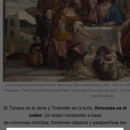
Los peregrinos de Emaús Paolo Veronese Óleo sobre lienzo, 242 × 416 cm 15
Peintures / The Pilgrims of Emmaus Paolo Veronese Oil on canvas, 242 × 416 
des Peintures.
Si Tiziano es el alma y Tintoretto es la furia,
Veronese es el
orden
. Un orden construido a base
de columnas corintias, frontones clásicos y perspectivas tan
limpias que harían llorar de