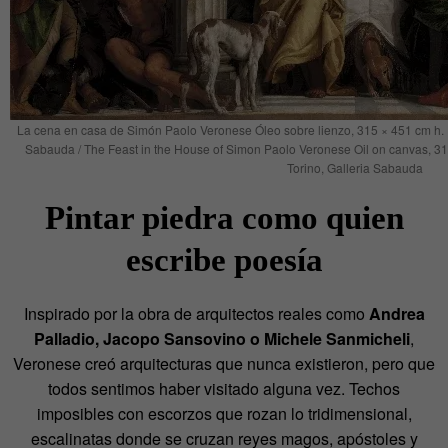
La cena en casa de Simón Paolo Veronese Óleo sobre lienzo, 315 × 451 cm h. 15
Sabauda / The Feast in the House of Simon Paolo Veronese Oil on canvas, 31
Torino, Galleria Sabauda
Pintar piedra como quien
escribe poesía
Inspirado por la obra de arquitectos reales como
Andrea
Palladio, Jacopo Sansovino o Michele
Sanmicheli
,
Veronese creó arquitecturas que nunca existieron, pero que
todos sentimos haber visitado alguna vez. Techos
imposibles con escorzos que rozan lo tridimensional,
escalinatas donde se cruzan reyes magos, apóstoles y