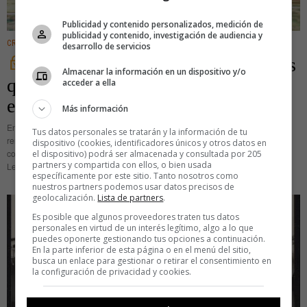
Publicidad y contenido personalizados, medición de
publicidad y contenido, investigación de audiencia y
CREATIVIDAD
·
ENTRETENIMIENTO
desarrollo de servicios
Siete juegos de mesa colaborativos
Almacenar la información en un dispositivo y/o
que ensalzan el valor del trabajo en
acceder a ella
equipo
Más información
En los últimos años, los juegos de mesa cooperativos han vivido todo un
Tus datos personales se tratarán y la información de tu
renacimiento. Sus mecánicas mejoradas se combinan con objetivos
dispositivo (cookies, identificadores únicos y otros datos en
compartidos, narrativas inmersivas o desafíos de deducción y coordinación.
el dispositivo) podrá ser almacenada y consultada por 205
partners y compartida con ellos, o bien usada
Lejos de
específicamente por este sitio. Tanto nosotros como
nuestros partners podemos usar datos precisos de
geolocalización.
Lista de partners
.
Es posible que algunos proveedores traten tus datos
personales en virtud de un interés legítimo, algo a lo que
puedes oponerte gestionando tus opciones a continuación.
En la parte inferior de esta página o en el menú del sitio,
busca un enlace para gestionar o retirar el consentimiento en
la configuración de privacidad y cookies.