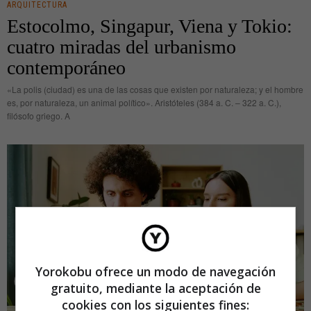
ARQUITECTURA
Estocolmo, Singapur, Viena y Tokio:
cuatro miradas del urbanismo
contemporáneo
«La polis (ciudad) es una de las cosas que existen por naturaleza; y el hombre
es, por naturaleza, un animal político». Aristóteles (384 a. C. – 322 a. C.),
filósofo griego. A
Yorokobu ofrece un modo de navegación
gratuito, mediante la aceptación de
cookies con los siguientes fines: