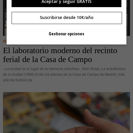
Aceptar y seguir GRATIS
Suscribirse desde 10€/año
Gestionar opciones
ARQUITECTURA
El laboratorio moderno del recinto
ferial de la Casa de Campo
«La ciudad es el lugar de la memoria colectiva». Aldo Rossi, La arquitectura
de la ciudad (1966) Entre los árboles de la Casa de Campo de Madrid, más
allá del bullicio de