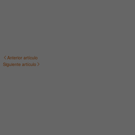
Anterior artículo
Navegación
Siguiente artículo
de
entradas