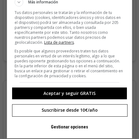
Más información
Sin compromiso de permanencia. Recibe en casa los
cuatro números que publicamos cada año.
Tus datos personales se tratarán y la información de tu
dispositivo (cookies, identificadores únicos y otros datos en
Precio para la península y Baleares.
el dispositivo) podrá ser almacenada y consultada por 205
partners y compartida con ellos, o bien usada
específicamente por este sitio. Tanto nosotros como
nuestros partners podemos usar datos precisos de
SUSCRIBIRME
geolocalización.
Lista de partners
.
Es posible que algunos proveedores traten tus datos
personales en virtud de un interés legítimo, algo a lo que
puedes oponerte gestionando tus opciones a continuación.
En la parte inferior de esta página o en el menú del sitio,
busca un enlace para gestionar o retirar el consentimiento en
la configuración de privacidad y cookies.
Aceptar y seguir GRATIS
Suscribirse desde 10€/año
Gestionar opciones