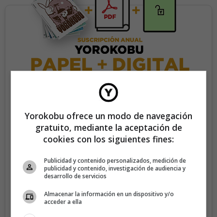
35€/año
Yorokobu ofrece un modo de navegación
gratuito, mediante la aceptación de
Recibe 4 números de la revista Yorokobu.
cookies con los siguientes fines:
Accede a todas las revistas en formato digital.
Publicidad y contenido personalizados, medición de
Accede al contenido exclusivo de Yorokobu.
publicidad y contenido, investigación de audiencia y
desarrollo de servicios
Elimina la publicidad de los contenidos.
Almacenar la información en un dispositivo y/o
Recibe newsletters con contenido exclusivo para
acceder a ella
suscriptores.