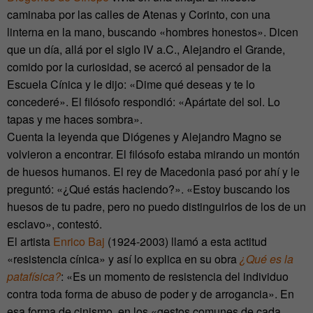
caminaba por las calles de Atenas y Corinto, con una
linterna en la mano, buscando «hombres honestos». Dicen
que un día, allá por el siglo IV a.C., Alejandro el Grande,
comido por la curiosidad, se acercó al pensador de la
Escuela Cínica y le dijo: «Dime qué deseas y te lo
concederé». El filósofo respondió: «Apártate del sol. Lo
tapas y me haces sombra».
Cuenta la leyenda que Diógenes y Alejandro Magno se
volvieron a encontrar. El filósofo estaba mirando un montón
de huesos humanos. El rey de Macedonia pasó por ahí y le
preguntó: «¿Qué estás haciendo?». «Estoy buscando los
huesos de tu padre, pero no puedo distinguirlos de los de un
esclavo», contestó.
El artista
Enrico Baj
(1924-2003) llamó a esta actitud
«resistencia cínica» y así lo explica en su obra
¿Qué es la
patafísica?
: «Es un momento de resistencia del individuo
contra toda forma de abuso de poder y de arrogancia». En
esa forma de cinismo, en los «gestos comunes de cada