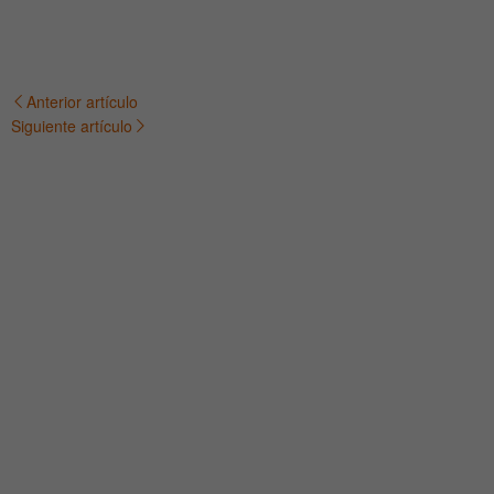
Anterior artículo
Navegación
Siguiente artículo
de
entradas