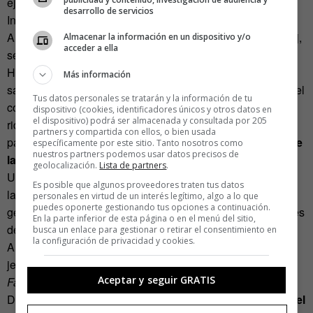
ejemplo, y la palabra
mierdicina
reemplaza a
medicina
).
desarrollo de servicios
Inventaron un jefe todopoderoso, tomado de la obra de
Alfred Jarry
Ubú Rey
. Un personaje que, según escribe Baj,
Almacenar la información en un dispositivo y/o
acceder a ella
se ha convertido en una figura teatral y literaria como
Hamlet o Don Quijote porque representa la «herejía, la
Más información
sátira, la desmitificación, la contestación y la destrucción del
Tus datos personales se tratarán y la información de tu
concepto de autoritarismo». De su estupidez, sus
dispositivo (cookies, identificadores únicos y otros datos en
el dispositivo) podrá ser almacenada y consultada por 205
ridiculeces, sus absurdos, sus contradicciones y sus
partners y compartida con ellos, o bien usada
paradojas surge «
la mayor
mierdrificación
del poder y de
específicamente por este sitio. Tanto nosotros como
nuestros partners podemos usar datos precisos de
la fe en el poder».
geolocalización.
Lista de partners
.
Una obra que, además, revolucionó la escritura dramática,
Es posible que algunos proveedores traten tus datos
la puesta en escena, la iluminación, el vestuario, la
personales en virtud de un interés legítimo, algo a lo que
puedes oponerte gestionando tus opciones a continuación.
gesticulación… y convirtió a Jarry en uno de los precursores
En la parte inferior de esta página o en el menú del sitio,
del surrealismo, el dadaísmo y el teatro del absurdo.
busca un enlace para gestionar o retirar el consentimiento en
la configuración de privacidad y cookies.
Alfred Jarry habla de los amos de la Tierra y también del
jefe del firmamento. En
Gestas y opiniones del doctor
Aceptar y seguir GRATIS
Faustroll, patafísico
habla del cálculo de la superficie de
Dios. La conclusión es que
Dios es igual a cero. Dios es el