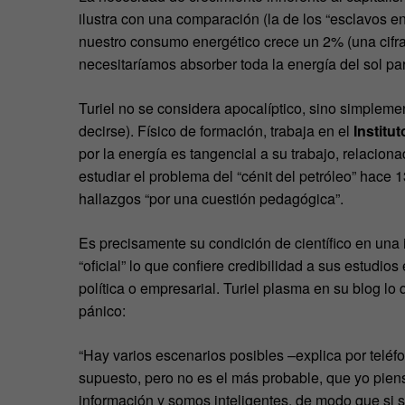
ilustra con una comparación (la de los “esclavos en
nuestro consumo energético crece un 2% (una cifr
necesitaríamos absorber toda la energía del sol pa
Turiel no se considera apocalíptico, sino simpleme
decirse). Físico de formación, trabaja en el
Institu
por la energía es tangencial a su trabajo, relacion
estudiar el problema del “cénit del petróleo” hace 
hallazgos “por una cuestión pedagógica”.
Es precisamente su condición de científico en una 
“oficial” lo que confiere credibilidad a sus estudio
política o empresarial. Turiel plasma en su blog lo
pánico:
“Hay varios escenarios posibles –explica por teléfo
supuesto, pero no es el más probable, que yo pie
información y somos inteligentes, de modo que si