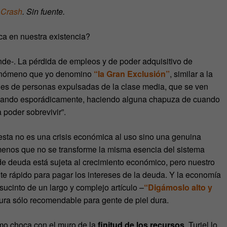
 Crash
. Sin fuente.
ca en nuestra existencia?
de-. La pérdida de empleos y de poder adquisitivo de
 fenómeno que yo denomino
“la Gran Exclusión”
, similar a la
nes de personas expulsadas de la clase media, que se ven
ajando esporádicamente, haciendo alguna chapuza de cuando
poder sobrevivir”.
esta no es una crisis económica al uso sino una genuina
 menos que no se transforme la misma esencia del sistema
e deuda está sujeta al crecimiento económico, pero nuestro
e rápido para pagar los intereses de la deuda. Y la economía
sucinto de un largo y complejo artículo –
“Digámoslo alto y
tura sólo recomendable para gente de piel dura.
smo choca con el muro de la
finitud de los recursos
. Turiel lo