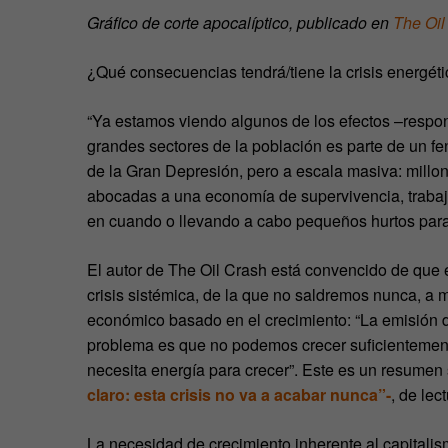
Gráfico de corte apocalíptico, publicado en
The Oil
¿Qué consecuencias tendrá/tiene la crisis energéti
“Ya estamos viendo algunos de los efectos –respon
grandes sectores de la población es parte de un
de la Gran Depresión, pero a escala masiva: millo
abocadas a una economía de supervivencia, trab
en cuando o llevando a cabo pequeños hurtos para 
El autor de The Oil Crash está convencido de que 
crisis sistémica, de la que no saldremos nunca, a
económico basado en el crecimiento: “La emisión d
problema es que no podemos crecer suficientement
necesita energía para crecer”. Este es un resumen 
claro: esta crisis no va a acabar nunca”-
, de lec
La necesidad de crecimiento inherente al capitali