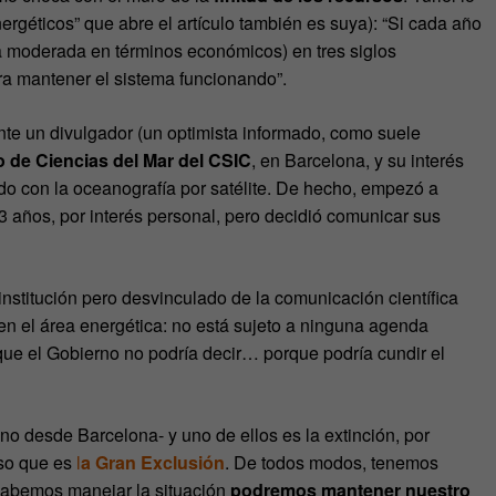
ergéticos” que abre el artículo también es suya): “Si cada año
a moderada en términos económicos) en tres siglos
ra mantener el sistema funcionando”.
nte un divulgador (un optimista informado, como suele
to de Ciencias del Mar del CSIC
, en Barcelona, y su interés
ado con la oceanografía por satélite. De hecho, empezó a
13 años, por interés personal, pero decidió comunicar sus
institución pero desvinculado de la comunicación científica
s en el área energética: no está sujeto a ninguna agenda
 que el Gobierno no podría decir… porque podría cundir el
no desde Barcelona- y uno de ellos es la extinción, por
nso que es
l
a Gran Exclusión
. De todos modos, tenemos
 sabemos manejar la situación
podremos mantener nuestro