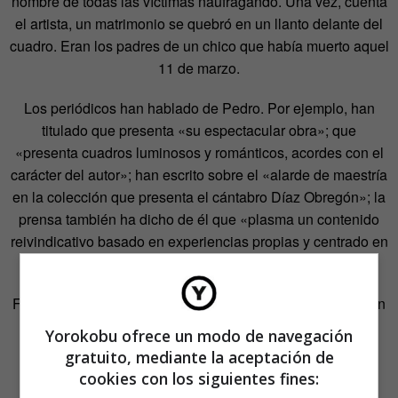
nombre de todas las víctimas naufragando. Una vez, cuenta
el artista, un matrimonio se quebró en un llanto delante del
cuadro. Eran los padres de un chico que había muerto aquel
11 de marzo.
Los periódicos han hablado de Pedro. Por ejemplo, han
titulado que presenta «su espectacular obra»; que
«presenta cuadros luminosos y románticos, acordes con el
carácter del autor»; han escrito sobre el «alarde de maestría
en la colección que presenta el cántabro Díaz Obregón»; la
prensa también ha dicho de él que «plasma un contenido
reivindicativo basado en experiencias propias y centrado en
la lucha del individuo frente al poder organizado».
Frente a descripciones ajenas, él se describe como alguien
que mezcla luchas, intuiciones y dolores. Dice que es un
Yorokobu ofrece un modo de navegación
pintor expresionista clásico.
gratuito, mediante la aceptación de
cookies con los siguientes fines:
—¿Y en lenguaje popular?