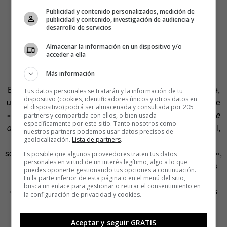
Publicidad y contenido personalizados, medición de
Se le aprieta la risa en la garganta y responde con lo que
publicidad y contenido, investigación de audiencia y
desarrollo de servicios
dijo, al ver la galería por primera vez, su hijo: «Qué
chorrada».
Almacenar la información en un dispositivo y/o
acceder a ella
Más información
En las salas se ven retratos de mujeres, de ningún hombre,
Tus datos personales se tratarán y la información de tu
dispositivo (cookies, identificadores únicos y otros datos en
uno en el que a Cristo crucificado le sale de la boca un leve
el dispositivo) podrá ser almacenada y consultada por 205
«Madre, soy indignado». O su cuadro favorito, titulado
Baile
partners y compartida con ellos, o bien usada
específicamente por este sitio. Tanto nosotros como
de los números malditos
. Viene de su divorcio y aparece él,
nuestros partners podemos usar datos precisos de
sentado sobre libros, una silla noble desocupada y una
geolocalización.
Lista de partners
.
sopa revuelta de letras. «El abogado me dejó abandonado»,
Es posible que algunos proveedores traten tus datos
personales en virtud de un interés legítimo, algo a lo que
recuerda ahora, «y trataron de hacerme trampas con unos
puedes oponerte gestionando tus opciones a continuación.
cuestionarios, con mentiras». Su separación, cuenta, le
En la parte inferior de esta página o en el menú del sitio,
busca un enlace para gestionar o retirar el consentimiento en
costó 70.000 euros y cinco abogados, a tres de los cuales
la configuración de privacidad y cookies.
denunció.
Aceptar y seguir GRATIS
Las confesiones de Pedro son verbales, pero sobre todo