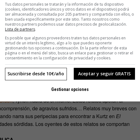
Tus datos personales se tratarán y la información de tu dispositivo
 confidencias a cámara en
Modern Family
: profundizan en los
(cookies, identificadores únicos y otros datos en el dispositivo) podrá
ad. En Modern Family las cámaras quedan fueran de los
ser almacenada y consultada por 205 partners y compartida con ellos, o
bien usada específicamente por este sitio. Tanto nosotros como
cambio de confidencias y riñas y reconciliaciones. Así se
nuestros partners podemos usar datos precisos de geolocalización.
Lista de partners
.
show clásico: APTO PARA MAYORES DE 13. Lo más parecido a
a los espectadores.
Es posible que algunos proveedores traten tus datos personales en
virtud de un interés legítimo, algo a lo que puedes oponerte
monio, los prostíbulos, los cagaderos… No se respeta la
gestionando tus opciones a continuación. En la parte inferior de esta
o. Sin embargo, la invasión de la intimidad no hace posible el
página o en el menú del sitio, busca un enlace para gestionar o retirar el
consentimiento en la configuración de privacidad y cookies.
nistas se mienten unos a otros, miden sus palabras y sólo en
s en sus ojos: la rabia, el odio, el asco, la desazón, el
Suscribirse desde 10€/año
Aceptar y seguir GRATIS
a la vez el más aborrecible: el rey Joffrey).
elato sobre un hombre que conoció… Un relato en el que el
Gestionar opciones
e esos relatos están las verdades de quiénes lo cuentan.
 Orson
, Tyrion habla de sí mismo. Estos relatos apelan al
 incomprensión, de agravios sufridos… Relatos muy breves con
uando narra sus peripecias para encontrar a Kurtz en
El
lidades sórdidas. Los oyentes de estos relatos se comportan
PLICA