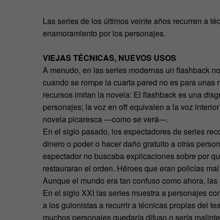
Las series de los últimos veinte años recurren a téc
enamoramiento por los personajes.
VIEJAS TÉCNICAS, NUEVOS USOS
A menudo, en las series modernas un flashback no
cuando se rompe la cuarta pared no es para unas r
recursos imitan la novela: El flashback es una di
personajes; la voz en off equivalen a la voz interio
novela picaresca —como se verá—.
En el siglo pasado, los espectadores de series reco
dinero o poder o hacer daño gratuito a otras pers
espectador no buscaba explicaciones sobre por qué
restauraran el orden. Héroes que eran policías mal
Aunque el mundo era tan confuso como ahora, las se
En el siglo XXI las series muestra a personajes c
a los guionistas a recurrir a técnicas propias del t
muchos personajes quedaría difuso o sería malinte