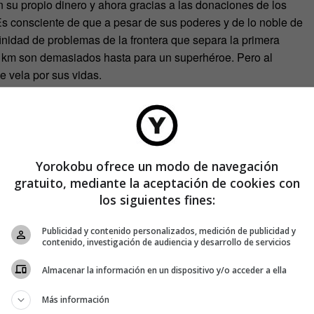
 su propio dinero y ahora gracias a las donaciones de los
Es consciente de que a pesar de sus poderes y de lo noble de
inidad de problemas de la frontera que separa la primera
 km son demasiados hasta para un superhéroe. Pero al
e vela por sus vidas.
Yorokobu ofrece un modo de navegación
gratuito, mediante la aceptación de cookies con
los siguientes fines:
Publicidad y contenido personalizados, medición de publicidad y
contenido, investigación de audiencia y desarrollo de servicios
Almacenar la información en un dispositivo y/o acceder a ella
Más información