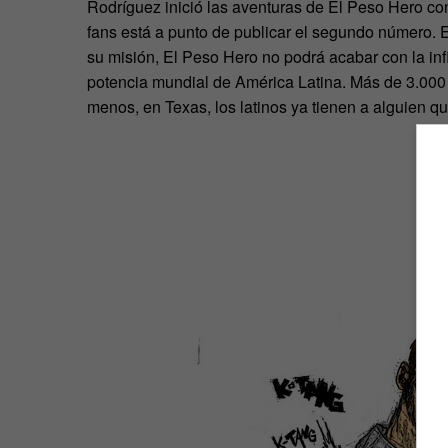
Rodríguez inició las aventuras de El Peso Hero con
fans está a punto de publicar el segundo número. 
su misión, El Peso Hero no podrá acabar con la inf
potencia mundial de América Latina. Más de 3.000
menos, en Texas, los latinos ya tienen a alguien qu