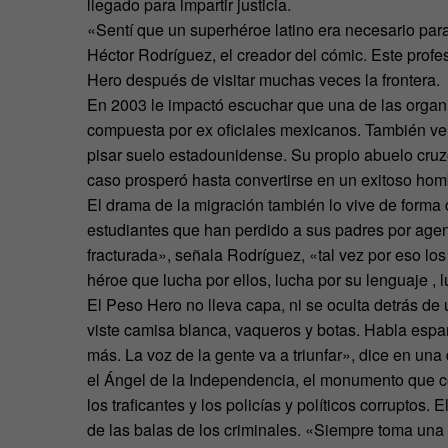
llegado para impartir justicia.
«Sentí que un superhéroe latino era necesario para
Héctor Rodríguez, el creador del cómic. Este profe
Hero después de visitar muchas veces la frontera.
En 2003 le impactó escuchar que una de las organ
compuesta por ex oficiales mexicanos. También ver
pisar suelo estadounidense. Su propio abuelo cruz
caso prosperó hasta convertirse en un exitoso hom
El drama de la migración también lo vive de forma
estudiantes que han perdido a sus padres por agen
fracturada», señala Rodríguez, «tal vez por eso los
héroe que lucha por ellos, lucha por su lenguaje , 
El Peso Hero no lleva capa, ni se oculta detrás de
viste camisa blanca, vaqueros y botas. Habla españ
más. La voz de la gente va a triunfar», dice en una
el Ángel de la Independencia, el monumento que
los traficantes y los policías y políticos corruptos
de las balas de los criminales. «Siempre toma una