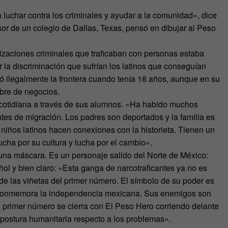
 luchar contra los criminales y ayudar a la comunidad», dice
sor de un colegio de Dallas, Texas, pensó en dibujar al Peso
izaciones criminales que traficaban con personas estaba
 la discriminación que sufrían los latinos que conseguían
ó ilegalmente la frontera cuando tenía 18 años, aunque en su
bre de negocios.
 cotidiana a través de sus alumnos. «Ha habido muchos
tes de migración. Los padres son deportados y la familia es
 niños latinos hacen conexiones con la historieta. Tienen un
lucha por su cultura y lucha por el cambio».
 una máscara. Es un personaje salido del Norte de México:
ol y bien claro: «Esta ganga de narcotraficantes ya no es
 de las viñetas del primer número. El símbolo de su poder es
 conmemora la independencia mexicana. Sus enemigos son
. El primer número se cierra con El Peso Hero corriendo delante
 postura humanitaria respecto a los problemas».