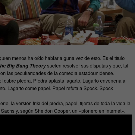
 quien menos ha oído hablar alguna vez de esto. Es el título
he Big Bang Theory
suelen resolver sus disputas y que, tal
con las peculiaridades de la comedia estadounidense.
el cubre piedra. Piedra aplasta lagarto. Lagarto envenena a
rto. Lagarto come papel. Papel refuta a Spock. Spock
e, la versión friki del piedra, papel, tijeras de toda la vida la
 Sachs y, según Sheldon Cooper, un «pionero en internet».