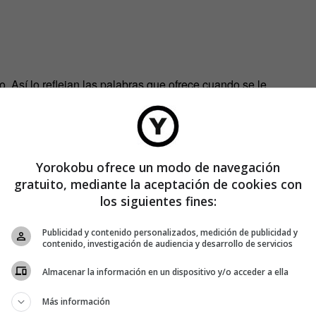
. Así lo reflejan las palabras que ofrece cuando se le
currencia. «Fue en algún momento de mediados de los
nte el año porque en ese tiempo no pensé que iba a ser algo
er, Karen Bryla, y él concibieron la idea.
Cansados de la
Yorokobu ofrece un modo de navegación
os más al juego
. ¿Y por qué lagarto y Spock? «Spock porque
gratuito, mediante la aceptación de cookies con
ecido a un calcetín».
los siguientes fines:
ón,
decidió escribir en su página las reglas del juego
. La
e el piedra, papel, tijeras, lagarto, Spock saldría en el
Publicidad y contenido personalizados, medición de publicidad y
erie que Kass ignoraba que existiera
.
contenido, investigación de audiencia y desarrollo de servicios
Almacenar la información en un dispositivo y/o acceder a ella
Más información