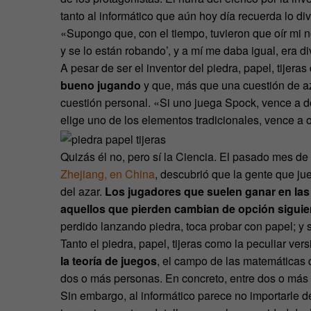
tanto al informático que aún hoy día recuerda lo div
«Supongo que, con el tiempo, tuvieron que oír mi n
y se lo están robando’, y a mí me daba igual, era di
A pesar de ser el inventor del piedra, papel, tijeras
bueno jugando
y que, más que una cuestión de az
cuestión personal. «Si uno juega Spock, vence a d
elige uno de los elementos tradicionales, vence a 
Quizás él no, pero sí la Ciencia. El pasado mes d
Zhejiang, en China
, descubrió que la gente que jue
del azar.
Los jugadores que suelen ganar en las 
aquellos que pierden cambian de opción siguiend
perdido lanzando piedra, toca probar con papel; y si
Tanto el piedra, papel, tijeras como la peculiar ve
la teoría de juegos
, el campo de las matemáticas 
dos o más personas. En concreto, entre dos o más
Sin embargo, al informático parece no importarle d