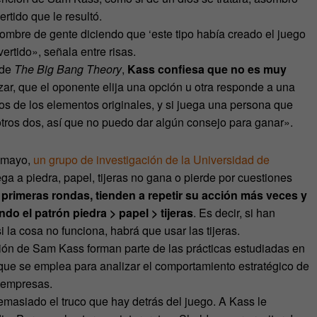
ertido que le resultó.
ombre de gente diciendo que ‘este tipo había creado el juego
vertido», señala entre risas.
 de
The Big Bang Theory
,
Kass confiesa que no es muy
ar, que el oponente elija una opción u otra responde a una
os de los elementos originales, y si juega una persona que
otros dos, así que no puedo dar algún consejo para ganar».
e mayo,
un grupo de investigación de la Universidad de
ga a piedra, papel, tijeras no gana o pierde por cuestiones
primeras rondas, tienden a repetir su acción más veces y
o el patrón piedra > papel > tijeras
. Es decir, si han
 la cosa no funciona, habrá que usar las tijeras.
rsión de Sam Kass forman parte de las prácticas estudiadas en
que se emplea para analizar el comportamiento estratégico de
 empresas.
emasiado el truco que hay detrás del juego. A Kass le