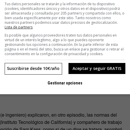
Tus datos personales se tratarán y la información de tu dispositivo
(cookies, identificadores únicos y otros datos en el dispositivo) podrá
ser almacenada y consultada por 205 partners y compartida con ellos, o
bien usada específicamente por este sitio. Tanto nosotros como
nuestros partners podemos usar datos precisos de geolocalización.
Lista de partners
.
Es posible que algunos proveedores traten tus datos personales en
virtud de un interés legítimo, algo a lo que puedes oponerte
gestionando tus opciones a continuación. En la parte inferior de esta
página o en el menú del sitio, busca un enlace para gestionar o retirar el
consentimiento en la configuración de privacidad y cookies.
Suscribirse desde 10€/año
Aceptar y seguir GRATIS
Gestionar opciones
(e ingeniero) explicaron, en otro episodio, las normas del
 (Instituto Tecnológico de California) y compañero de trabajo
nvención de Sam Kass, como si de un dios se tratara, asombró