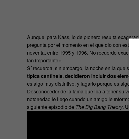
Aunque, para Kass, lo de pionero resulta exagerado
pregunta por el momento en el que dio con esta o
noventa, entre 1995 y 1996. No recuerdo exactame
tan importante».
Sí recuerda, sin embargo, la noche en la que su muj
típica cantinela, decidieron incluir dos element
es algo muy distintivo, y lagarto porque es algo par
Desconocedor de la fama que iba a tener su versi
notoriedad le llegó cuando un amigo le informó de qu
siguiente episodio de
The Big Bang Theory
.
Una s