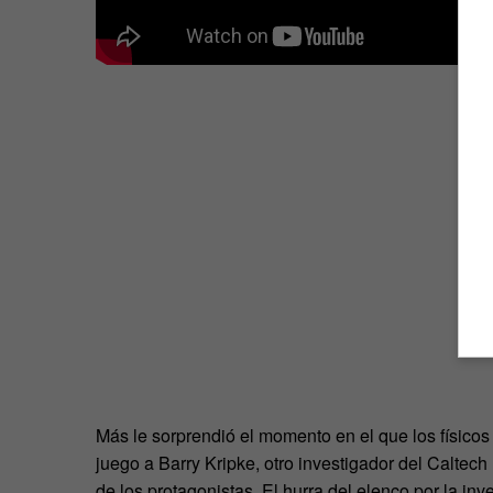
Más le sorprendió el momento en el que los físicos 
juego a Barry Kripke, otro investigador del Caltech
de los protagonistas. El hurra del elenco por la i