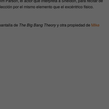
m Parson, el actor que interpreta a Sheldon, para recitar de
lección por el mismo elemento que el excéntrico físico.
pantalla de
The Big Bang Theory
y otra propiedad de
Mike