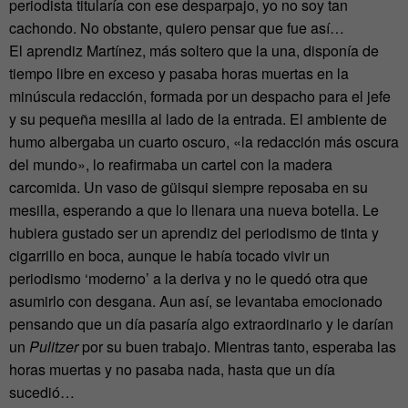
periodista titularía con ese desparpajo, yo no soy tan
cachondo. No obstante, quiero pensar que fue así…
El aprendiz Martínez, más soltero que la una, disponía de
tiempo libre en exceso y pasaba horas muertas en la
minúscula redacción, formada por un despacho para el jefe
y su pequeña mesilla al lado de la entrada. El ambiente de
humo albergaba un cuarto oscuro, «la redacción más oscura
del mundo», lo reafirmaba un cartel con la madera
carcomida. Un vaso de güisqui siempre reposaba en su
mesilla, esperando a que lo llenara una nueva botella. Le
hubiera gustado ser un aprendiz del periodismo de tinta y
cigarrillo en boca, aunque le había tocado vivir un
periodismo ‘moderno’ a la deriva y no le quedó otra que
asumirlo con desgana. Aun así, se levantaba emocionado
pensando que un día pasaría algo extraordinario y le darían
un
Pulitzer
por su buen trabajo. Mientras tanto, esperaba las
horas muertas y no pasaba nada, hasta que un día
sucedió…