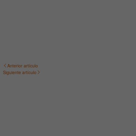
Anterior artículo
Navegación
Siguiente artículo
de
entradas