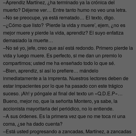
–Aprendiz Martínez, ¿ha terminado ya la crónica del
muerto? Déjeme ver… Entre tanto humo no veo una letra.
–No se preocupe, ya está rematado… El texto, digo.
–¿Cómo que listo? ‘Pierde la vida y muere’, ejem, ¿no es
mejor muere y pierde la vida, aprendiz? El suyo enfatiza
demasiado la muerte…
–No sé yo, jefe, creo que así está redondo. Primero pierde la
vida y luego muere. Es perfecto, si me dan un premio lo
compartimos; usted me ha enseñado todo lo que sé.
–Bien, aprendiz, si así lo prefiere… mándelo
inmediatamente a la imprenta. Nuestros lectores deben de
estar impacientes por lo que ha pasado con este trágico
suceso. ¡Ah! y póngale al final del texto un «Q.D.E.P»…
Bueno, mejor no, que la señorita Montero, ya sabe, la
accionista mayoritaria del periódico, no lo entiende.
–A sus órdenes. Es la primera vez que no me toca ni una
coma, ¿se ha dado cuenta?
–Está usted progresando a zancadas, Martínez, a zancadas