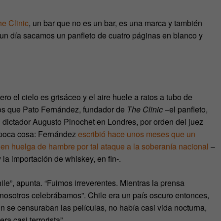
e Clinic
, un bar que no es un bar, es una marca y también
e un día sacamos un panfleto de cuatro páginas en blanco y
ro el cielo es grisáceo y el aire huele a ratos a tubo de
ños que Pato Fernández, fundador de
The Clinic
–el panfleto,
el dictador Augusto Pinochet en Londres, por orden del juez
a poca cosa: Fernández
escribió hace unos meses que un
 en huelga de hambre por tal ataque a la soberanía nacional
–
la importación de whiskey, en fin-.
hile”, apunta. “Fuimos irreverentes. Mientras la prensa
 nosotros celebrábamos”. Chile era un país oscuro entonces,
ún se censuraban las películas, no había casi vida nocturna,
era casi terrorista”.