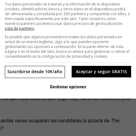
Tus datos personales se tratarán y la información de tu dispositivo
a, entrevistas a personajes impresentables -¿el gringo más
(cookies, identificadores únicos y otros datos en el dispositivo) podrá
rables de Doris Lessing, Nicanor Parra…
ser almacenada y consultada por 205 partners y compartida con ellos, o
bien usada específicamente por este sitio. Tanto nosotros como
nuestros partners podemos usar datos precisos de geolocalización.
Lista de partners
.
Es posible que algunos proveedores traten tus datos personales en
virtud de un interés legítimo, algo a lo que puedes oponerte
ás, muchas más y en color. Pato Fernández es un periodista
gestionando tus opciones a continuación. En la parte inferior de esta
página o en el menú del sitio, busca un enlace para gestionar o retirar el
ncionó la mierda al pibe”, o sea que acertaron –él y sus
consentimiento en la configuración de privacidad y cookies.
Suscribirse desde 10€/año
Aceptar y seguir GRATIS
rgos que le hacen medios de España y América Latina. Ahora
uierda a la presidencia, Michelle Bachelet, para la revista
Gestionar opciones
ar a alguien que hable mal de ella, de su gobierno sí –Bachelet
 Lo que está claro es que elige muy mal a los hombres, ¡ella
uántas veces ocuparán las candidatas la pizarra de
The
s?