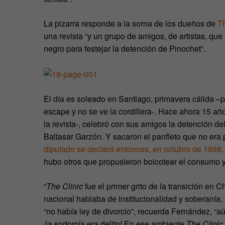
La pizarra responde a la sorna de los dueños de
Th
una revista “y un grupo de amigos, de artistas, qu
negro para festejar la detención de Pinochet”.
El día es soleado en Santiago, primavera cálida –pe
escape y no se ve la cordillera-. Hace ahora 15 a
la revista-, celebró con sus amigos la detención d
Baltasar Garzón. Y sacaron el panfleto que no er
diputado se declaró entonces, en octubre de 1998,
hubo otros que propusieron boicotear el consumo y 
“
The Clinic
fue el primer grito de la transición en C
nacional hablaba de institucionalidad y soberanía,
“no había ley de divorcio”, recuerda Fernández, “a
¡la sodomía era delito! En ese ambiente
The Clinic