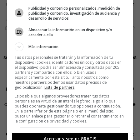
una forma de lucidez que le sitúa por encima de cualquier
Publicidad y contenido personalizados, medición de
dogma o fundamento que merme su perspectiva de las
publicidad y contenido, investigación de audiencia y
desarrollo de servicios
cosas. (Schopenhauer escribió, con el evidente ánimo de
provocar, que no se puede morir por una ideología, porque
Almacenar la información en un dispositivo y/o
siempre hay una ideología mejor).
acceder a ella
Más información
Los fanatismos, por su propia esencia, precisan de la
sedimentación que confiere el paso de los años. Por eso les
Tus datos personales se tratarán y la información de tu
dispositivo (cookies, identificadores únicos y otros datos en
resulta tan difícil captar a un caprichoso. Porque no
el dispositivo) podrá ser almacenada y consultada por 205
consiguen retenerle lo suficiente como para que su
partners y compartida con ellos, o bien usada
específicamente por este sitio. Tanto nosotros como
parsimonioso adoctrinamiento surja el efecto deseado. Y
nuestros partners podemos usar datos precisos de
por eso, también, cualquier poder establecido que persiga
geolocalización.
Lista de partners
.
mantener el
statu quo
imperante tenderá a denostar el
Es posible que algunos proveedores traten tus datos
personales en virtud de un interés legítimo, algo a lo que
capricho como algo propio de personas inconsistentes y de
puedes oponerte gestionando tus opciones a continuación.
poca monta.
En la parte inferior de esta página o en el menú del sitio,
busca un enlace para gestionar o retirar el consentimiento en
la configuración de privacidad y cookies.
Pero
el capricho es, como demostró Goya, una puerta
de escape.
Y en su caso, una «obra de arte» de la que se
Aceptar y seguir GRATIS