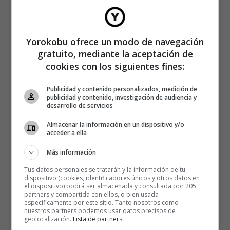
—Usted, en realidad, Carmen, fue la primera mujer
periodista, ¿verdad? —le preguntó un reportero en 1930.
Yorokobu ofrece un modo de navegación
—Sí. He hecho el periodismo vivo, activo, de batalla. He
gratuito, mediante la aceptación de
sido la primera mujer que se ha visto ante la mesa de la
cookies con los siguientes fines:
Redacción, que ha hecho reportajes, ha organizado
Publicidad y contenido personalizados, medición de
encuestas, ha vivido y sentido. En fin, el periodismo de
publicidad y contenido, investigación de audiencia y
combate, ágil, nervioso y bohemio.
desarrollo de servicios
Almacenar la información en un dispositivo y/o
Te puede interesar:
acceder a ella
Más información
Tus datos personales se tratarán y la información de tu
dispositivo (cookies, identificadores únicos y otros datos en
el dispositivo) podrá ser almacenada y consultada por 205
partners y compartida con ellos, o bien usada
específicamente por este sitio. Tanto nosotros como
nuestros partners podemos usar datos precisos de
geolocalización.
Lista de partners
.