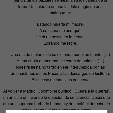
brindis de los oficiales se mezclan a los cantos de la
tropa. Un soldado entona la triste elegía de una
malagueña:
Estando muerta mi madre,
A su cama me acerqué,
Le di un besito en la frente,
Llorando me retiré.
Una ola de melancolía se extiende por el ambiente. (…)
Y una copla enamorada se corea de palmas. (…)
Nuestra fiesta no tardó en ser interrumpida por las
detonaciones de los Pacos y las descargas de fusilería.
El suceso de todas las noches».
Al volver a Madrid, Colombine publicó ‘¡Guerra a la guerra!’,
un artículo en favor de la objeción de conciencia. Decía que
era una suprema barbarie humana y defendió el derecho de
todos los individuos a negarse a matar.