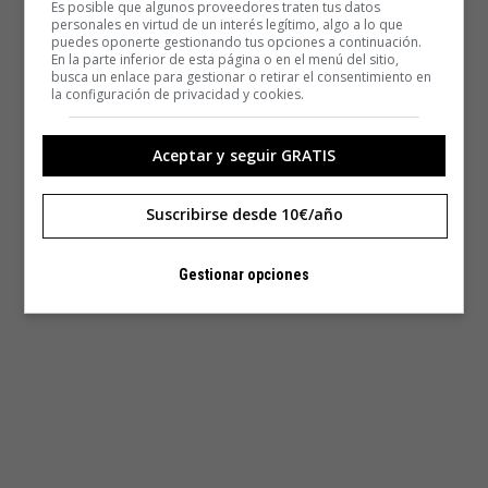
Es posible que algunos proveedores traten tus datos
personales en virtud de un interés legítimo, algo a lo que
puedes oponerte gestionando tus opciones a continuación.
En la parte inferior de esta página o en el menú del sitio,
busca un enlace para gestionar o retirar el consentimiento en
la configuración de privacidad y cookies.
Aceptar y seguir GRATIS
Suscribirse desde 10€/año
Gestionar opciones