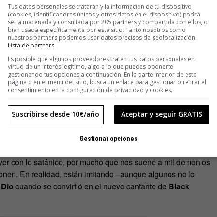
os elegidos dio paso al dicho de
«te han puesto los
Tus datos personales se tratarán y la información de tu dispositivo
(cookies, identificadores únicos y otros datos en el dispositivo) podrá
ada nada nada gracioso.
ser almacenada y consultada por 205 partners y compartida con ellos, o
es mitológicas
(esa costumbre friki de Zeus y sus secuaces
bien usada específicamente por este sitio. Tanto nosotros como
nuestros partners podemos usar datos precisos de geolocalización.
, por ejemplo)
y religiosas
, como no podía ser menos. Estas
Lista de partners
.
a al demonio con cuernos y rabo. En el
Diccionario infernal
de
Es posible que algunos proveedores traten tus datos personales en
 frase, “poner los cuernos”, viene, si se ha de dar crédito á
virtud de un interés legítimo, algo a lo que puedes oponerte
gestionando tus opciones a continuación. En la parte inferior de esta
btenido de Satanás, el par de cuernos que llevaba en la
página o en el menú del sitio, busca un enlace para gestionar o retirar el
a, mata dos pájaros de un tiro: condena el adulterio y explica
consentimiento en la configuración de privacidad y cookies.
 estás
en Texas, la manita con cuernos no es un insulto
. Es
Suscribirse desde 10€/año
Aceptar y seguir GRATIS
slogan de la Universidad de Texas en Austin: «Hook ‘em Horn»
e un toro.
Gestionar opciones
 cabrones a los músicos del escenario? Hombre, de todo
er con lo satánico, por mucho que nos suene a mil demonios
donen. En realidad, están imitando –aunque algunos no lo
 Dio
cuando se convirtió en el nuevo cantante de
Black