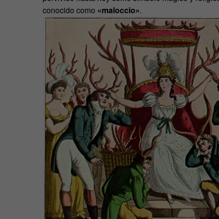
conocido como
«maloccio»
.