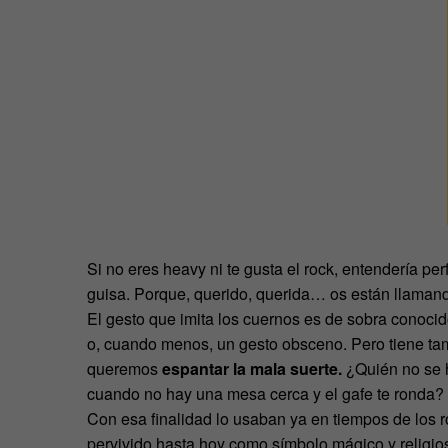
Si no eres heavy ni te gusta el rock, entendería pe
guisa. Porque, querido, querida… os están llaman
El gesto que imita los cuernos es de sobra conocid
o, cuando menos, un gesto obsceno. Pero tiene ta
queremos
espantar la mala suerte.
¿Quién no se 
cuando no hay una mesa cerca y el gafe te ronda?
Con esa finalidad lo usaban ya en tiempos de los
pervivido hasta hoy como símbolo mágico y religio