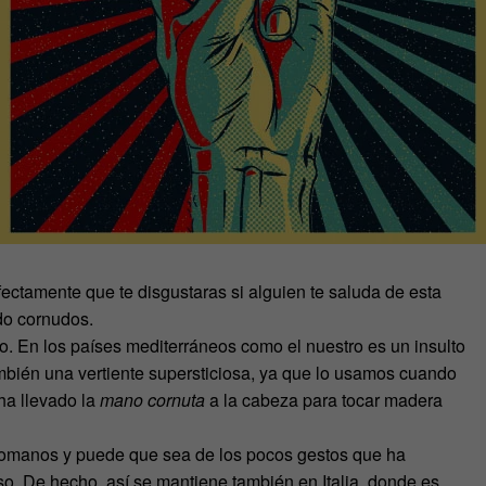
rfectamente que te disgustaras si alguien te saluda de esta
do cornudos.
o. En los países mediterráneos como el nuestro es un insulto
mbién una vertiente supersticiosa, ya que lo usamos cuando
ha llevado la
mano cornuta
a la cabeza para tocar madera
 romanos y puede que sea de los pocos gestos que ha
so. De hecho, así se mantiene también en Italia, donde es