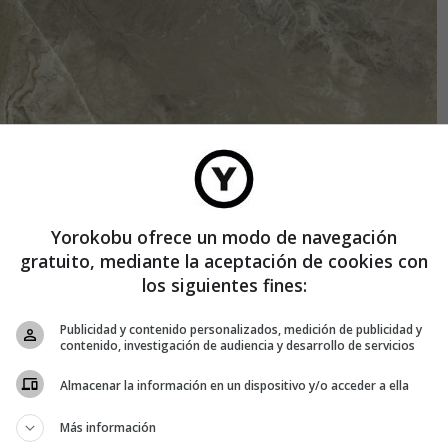
Yorokobu ofrece un modo de navegación
gratuito, mediante la aceptación de cookies con
los siguientes fines:
Publicidad y contenido personalizados, medición de publicidad y
el mineral desde Bou Craa al puerto de El Aiún.
contenido, investigación de audiencia y desarrollo de servicios
tas, se trata de un elemento (P, en la tabla periódica)
Almacenar la información en un dispositivo y/o acceder a ella
ue nos concierne a nosotros, el fósforo es el segundo mineral
Más información
o.
Si no ingerimos entre 800 y 1200 miligramos diarios de