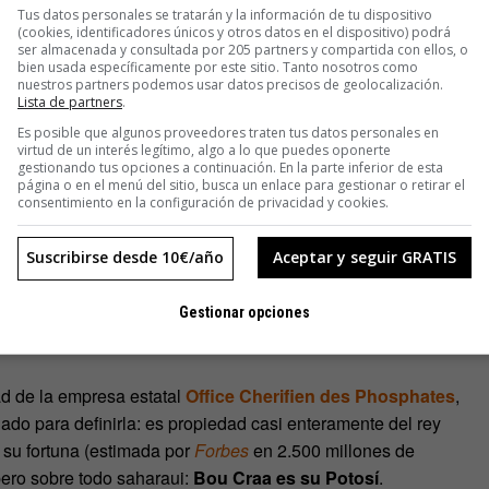
Tus datos personales se tratarán y la información de tu dispositivo
(cookies, identificadores únicos y otros datos en el dispositivo) podrá
ser almacenada y consultada por 205 partners y compartida con ellos, o
bien usada específicamente por este sitio. Tanto nosotros como
o extraigamos
170 millones de toneladas de fosfato de la
nuestros partners podemos usar datos precisos de geolocalización.
Craa). Cada tonelada de fosfatos produce 130 toneladas de
Lista de partners
.
ida para todos.
Es posible que algunos proveedores traten tus datos personales en
virtud de un interés legítimo, algo a lo que puedes oponerte
gestionando tus opciones a continuación. En la parte inferior de esta
Sáhara Occidental en 1975, arrebatando su territorio (y sus
página o en el menú del sitio, busca un enlace para gestionar o retirar el
consentimiento en la configuración de privacidad y cookies.
ían en el protectorado español: “Desde luego no vinieron por
e Polisario en Euskadi,
Lih Beiruk
. El principal motivo era la
Suscribirse desde 10€/año
Aceptar y seguir GRATIS
90% de las riquezas del Sáhara Occidental, unos 4800
a Lachica
, de
Western Sahara Resources Watch
, una
xplotación de los recursos naturales del Sáhara por parte de
Gestionar opciones
ad de la empresa estatal
Office Cherifien des Phosphates
,
do para definirla: es propiedad casi enteramente del rey
su fortuna (estimada por
Forbes
en 2.500 millones de
 pero sobre todo saharaui:
Bou Craa es su Potosí
.