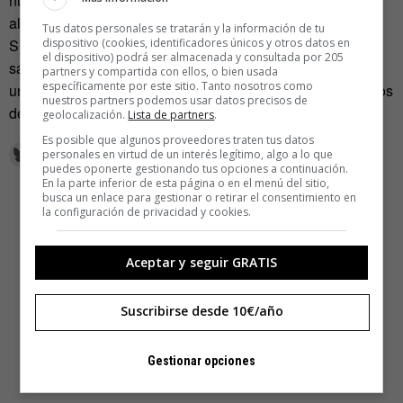
nuevas sensibilidades, nuevas praxis, que empiezan
alrededor de las viejas estructuras».
Tus datos personales se tratarán y la información de tu
dispositivo (cookies, identificadores únicos y otros datos en
Sin dudarlo, reconocer por escrito un derecho ciudadano a
el dispositivo) podrá ser almacenada y consultada por 205
saber todo lo que es público, porque nos afecta, debe ser
partners y compartida con ellos, o bien usada
específicamente por este sitio. Tanto nosotros como
una de esas nuevas actitudes que, convertida en praxis, nos
nuestros partners podemos usar datos precisos de
devuelva nuestro capital cívico.
geolocalización.
Lista de partners
.
Es posible que algunos proveedores traten tus datos
personales en virtud de un interés legítimo, algo a lo que
puedes oponerte gestionando tus opciones a continuación.
En la parte inferior de esta página o en el menú del sitio,
busca un enlace para gestionar o retirar el consentimiento en
la configuración de privacidad y cookies.
Aceptar y seguir GRATIS
Suscribirse desde 10€/año
Gestionar opciones