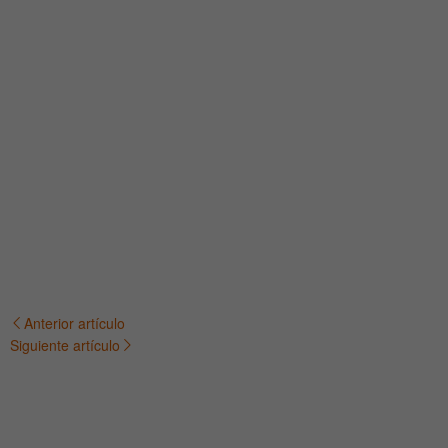
Anterior artículo
Navegación
Siguiente artículo
de
entradas