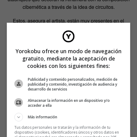
cibernética a través de la idea de circuitos.
Estos, asegura el artista, están muy presentes en el
monumento, y no solo en su decoración: «También en la
distribución de fuentes por el sistema de
inputs
y
outputs
,
conceptos muy frecuentes en la cibernética».
Yorokobu ofrece un modo de navegación
gratuito, mediante la aceptación de
cookies con los siguientes fines:
Publicidad y contenido personalizados, medición de
publicidad y contenido, investigación de audiencia y
desarrollo de servicios
Almacenar la información en un dispositivo y/o
acceder a ella
Más información
Tus datos personales se tratarán y la información de tu
dispositivo (cookies, identificadores únicos y otros datos en