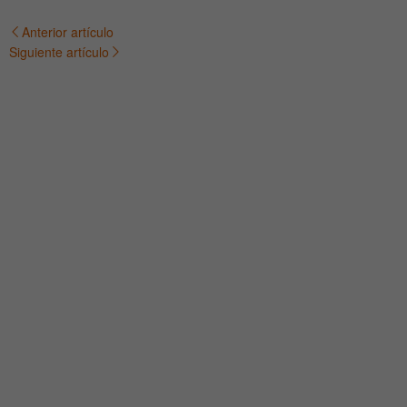
Anterior artículo
Navegación
Siguiente artículo
de
entradas