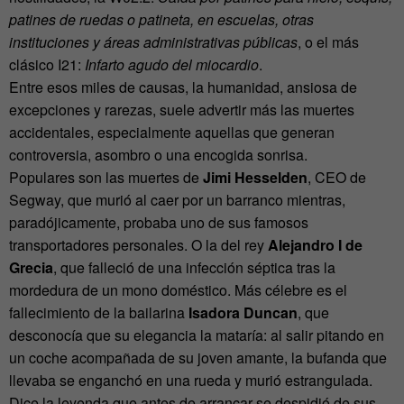
patines de ruedas o patineta, en escuelas, otras
instituciones y áreas administrativas públicas
, o el más
clásico I21:
Infarto agudo del miocardio
.
Entre esos miles de causas, la humanidad, ansiosa de
excepciones y rarezas, suele advertir más las muertes
accidentales, especialmente aquellas que generan
controversia, asombro o una encogida sonrisa.
Populares son las muertes de
Jimi Hesselden
, CEO de
Segway, que murió al caer por un barranco mientras,
paradójicamente, probaba uno de sus famosos
transportadores personales. O la del rey
Alejandro I de
Grecia
, que falleció de una infección séptica tras la
mordedura de un mono doméstico. Más célebre es el
fallecimiento de la bailarina
Isadora Duncan
, que
desconocía que su elegancia la mataría: al salir pitando en
un coche acompañada de su joven amante, la bufanda que
llevaba se enganchó en una rueda y murió estrangulada.
Dice la leyenda que antes de arrancar se despidió de sus