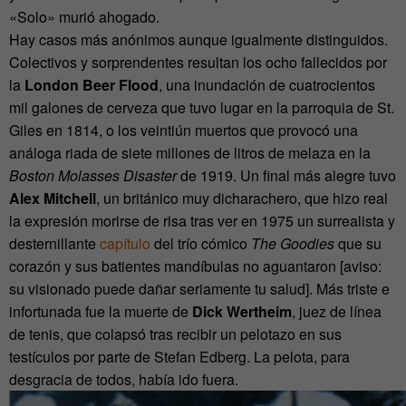
«Solo» murió ahogado.
Hay casos más anónimos aunque igualmente distinguidos.
Colectivos y sorprendentes resultan los ocho fallecidos por
la
London Beer Flood
, una inundación de cuatrocientos
mil galones de cerveza que tuvo lugar en la parroquia de St.
Giles en 1814, o los veintiún muertos que provocó una
análoga riada de siete millones de litros de melaza en la
Boston Molasses Disaster
de 1919. Un final más alegre tuvo
Alex Mitchell
, un británico muy dicharachero, que hizo real
la expresión morirse de risa tras ver en 1975 un surrealista y
desternillante
capítulo
del trío cómico
The Goodies
que su
corazón y sus batientes mandíbulas no aguantaron [aviso:
su visionado puede dañar seriamente tu salud]. Más triste e
infortunada fue la muerte de
Dick Wertheim
, juez de línea
de tenis, que colapsó tras recibir un pelotazo en sus
testículos por parte de Stefan Edberg. La pelota, para
desgracia de todos, había ido fuera.