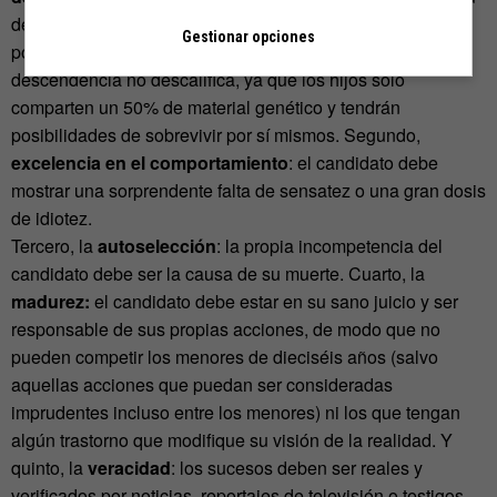
defecto, haber quedado estéril, de modo que no haya
Gestionar opciones
posibilidad de que sus genes se reproduzcan. Tener
descendencia no descalifica, ya que los hijos solo
comparten un 50% de material genético y tendrán
posibilidades de sobrevivir por sí mismos. Segundo,
excelencia en el comportamiento
: el candidato debe
mostrar una sorprendente falta de sensatez o una gran dosis
de idiotez.
Tercero, la
autoselección
: la propia incompetencia del
candidato debe ser la causa de su muerte. Cuarto, la
madurez:
el candidato debe estar en su sano juicio y ser
responsable de sus propias acciones, de modo que no
pueden competir los menores de dieciséis años (salvo
aquellas acciones que puedan ser consideradas
imprudentes incluso entre los menores) ni los que tengan
algún trastorno que modifique su visión de la realidad. Y
quinto, la
veracidad
: los sucesos deben ser reales y
verificados por noticias, reportajes de televisión o testigos