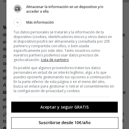
Stefan Edberg, tras dar el pelotazo – Fuente: Voici, nº 157. 12-18 noviembre 1990
Almacenar la información en un dispositivo y/o
acceder a ella
Más información
Wendy Northcutt
pensó que estas muertes singulares
Tus datos personales se tratarán y la información de tu
debían ser premiadas por su contribución al desarrollo de la
dispositivo (cookies, identificadores únicos y otros datos en
especie humana. Es el caso de los
Darwin Awards
, que
el dispositivo) podrá ser almacenada y consultada por 205
partners y compartida con ellos, o bien usada
desde los años ochenta y, de una forma más sistemática,
específicamente por este sitio. Tanto nosotros como
nuestros partners podemos usar datos precisos de
desde 1993, premian a las muertes más curiosas honrando
geolocalización.
Lista de partners
.
las tesis de Charles Darwin: esas personas mejoran la
Es posible que algunos proveedores traten tus datos
especie humana al dejar de pertenecer (accidentalmente)a
personales en virtud de un interés legítimo, algo a lo que
ella. A partir de esta tétrica pero original idea, los
Darwin
puedes oponerte gestionando tus opciones a continuación.
En la parte inferior de esta página o en el menú del sitio,
Awards
reparten cada año
el premio a la muerte más
busca un enlace para gestionar o retirar el consentimiento en
la configuración de privacidad y cookies.
idiota
, o dicho desde una perspectiva más dichosa y acorde
el espíritu de los galardones, a la muerte de la que más
provecho sacarán las generaciones futuras.
Aceptar y seguir GRATIS
¿Cómo puedes conseguir uno de estos premios? Se deben
cumplir básicamente cinco criterios.Primero,
imposibilidad
Suscribirse desde 10€/año
de reproducción
: el candidato debe haber muerto o, en su