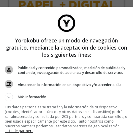
35€/año
Yorokobu ofrece un modo de navegación
gratuito, mediante la aceptación de cookies con
Recibe 4 números de la revista Yorokobu.
los siguientes fines:
Accede a todas las revistas en formato digital.
Publicidad y contenido personalizados, medición de publicidad y
Accede al contenido exclusivo de Yorokobu.
contenido, investigación de audiencia y desarrollo de servicios
Elimina la publicidad de los contenidos.
Almacenar la información en un dispositivo y/o acceder a ella
Recibe newsletters con contenido exclusivo para
suscriptores.
Más información
Sin compromiso de permanencia. Recibe en casa
Tus datos personales se tratarán y la información de tu dispositivo
los cuatro números que publicamos cada año.
(cookies, identificadores únicos y otros datos en el dispositivo) podrá
ser almacenada y consultada por 205 partners y compartida con ellos, o
Precio para la península y Baleares.
bien usada específicamente por este sitio. Tanto nosotros como
nuestros partners podemos usar datos precisos de geolocalización.
Lista de partners
.