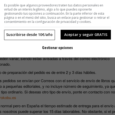
SUSCRIBIRME
Es posible que algunos proveedores traten tus datos personales en
virtud de un interés legítimo, algo a lo que puedes oponerte
gestionando tus opciones a continuación. En la parte inferior de esta
página o en el menú del sitio, busca un enlace para gestionar o retirar el
consentimiento en la configuración de privacidad y cookies.
Suscribirse desde 10€/año
Aceptar y seguir GRATIS
s precios incluyen IVA.
Gestionar opciones
ripciones incluyen los cuatro números que se editan al año. Las fec
eden variar, siendo estas avisadas a través del correo electrónico
onado.
o de preparación del pedido es de entre 2 y 3 días hábiles.
s pedidos se envían por Correos con el servicio de envío de libros qu
o a pequeñas editoriales, y no incluye número de seguimiento, ya qu
 tipo ordinario. Si deseas otro tipo de envío, ponte en contacto con n
rokobu.es
 normal pero en España el tiempo estimado de entrega para el envío 
s nosotros puede superar los 15 días laborables. No obstante, si el p