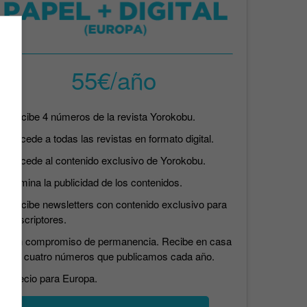
55€/año
Recibe 4 números de la revista Yorokobu.
Accede a todas las revistas en formato digital.
Accede al contenido exclusivo de Yorokobu.
Elimina la publicidad de los contenidos.
Recibe newsletters con contenido exclusivo para
suscriptores.
Sin compromiso de permanencia. Recibe en casa
los cuatro números que publicamos cada año.
Precio para Europa.