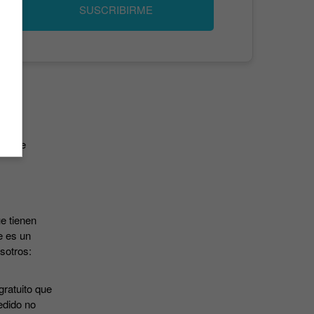
SUSCRIBIRME
has de
e tienen
e es un
osotros:
gratuito que
edido no