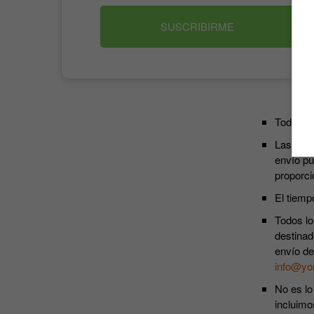
SUSCRIBIRME
Todos lo
Las susc
envío pu
proporci
El tiemp
Todos lo
destinad
envío de
info@yo
No es lo
incluimo