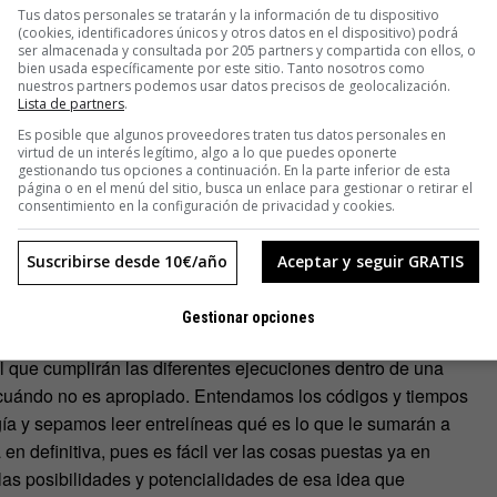
raigámoslo al presente decorándolo con cuanta aplicación de
Tus datos personales se tratarán y la información de tu dispositivo
(cookies, identificadores únicos y otros datos en el dispositivo) podrá
licar en plataformas móviles et voilà. El cliente aprueba
ser almacenada y consultada por 205 partners y compartida con ellos, o
ía y el resto de la agencia que nunca vió un anuario de One
bien usada específicamente por este sitio. Tanto nosotros como
nuestros partners podemos usar datos precisos de geolocalización.
os que Cyber Lions existe ni se entera de lo que acaba de
Lista de partners
.
Es posible que algunos proveedores traten tus datos personales en
virtud de un interés legítimo, algo a lo que puedes oponerte
gestionando tus opciones a continuación. En la parte inferior de esta
 las tendencias y las recetas exitosas de otros le damos un
página o en el menú del sitio, busca un enlace para gestionar o retirar el
eas?
Ideas que transmitan emociones, que movilicen,
que
consentimiento en la configuración de privacidad y cookies.
reacción, que generen un impacto positivo en aquellas
tallas en las que nacen, que se conviertan en verdaderas
Suscribirse desde 10€/año
Aceptar y seguir GRATIS
s. Si pasa todo eso, la anhelada y demasiadas veces
Gestionar opciones
l que cumplirán las diferentes ejecuciones dentro de una
 y cuándo no es apropiado. Entendamos los códigos y tiempos
gía y sepamos leer entrelíneas qué es lo que le sumarán a
en definitiva, pues es fácil ver las cosas puestas ya en
 las posibilidades y potencialidades de esa idea que