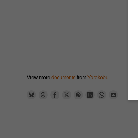
View more
documents
from
Yorokobu
.