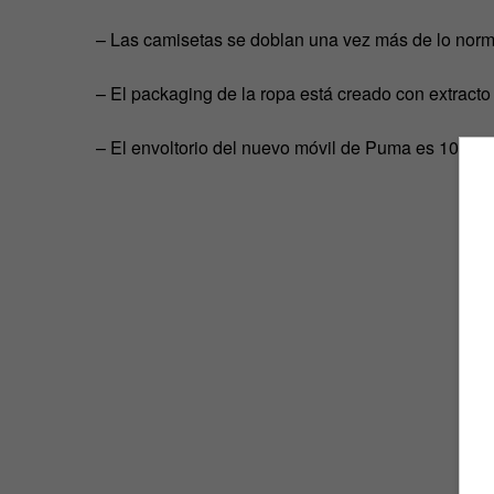
– Las camisetas se doblan una vez más de lo norm
– El packaging de la ropa está creado con extract
– El envoltorio del nuevo móvil de Puma es 100% r