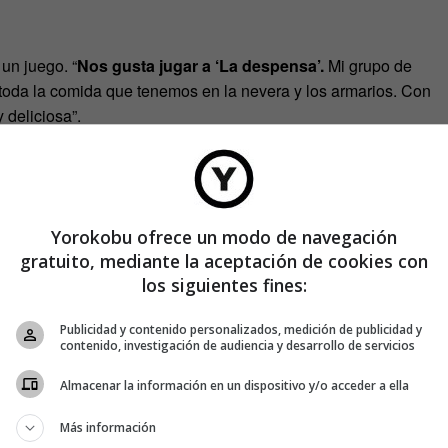
 un juego. “
Nos gusta jugar a ‘La despensa’.
Mi grupo de
toda la comida que tenemos en la nevera y los armarios. Con
deliciosa”.
y desde hace muy poco también en Asia, escriben “
cocineros,
es, lavaplatos, barmen…
Cualquiera que tenga una buena
xtos vengan desde el entusiasmo personal. Por eso los
e no escriban para otras publicaciones. Hay un relato sobre
Yorokobu ofrece un modo de navegación
gratuito, mediante la aceptación de cookies con
los siguientes fines:
Publicidad y contenido personalizados, medición de publicidad y
contenido, investigación de audiencia y desarrollo de servicios
Almacenar la información en un dispositivo y/o acceder a ella
Más información