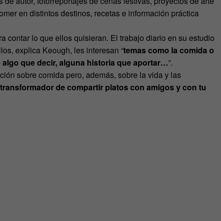
os de autor, fotorreportajes de cenas festivas, proyectos de arte
comer en distintos destinos, recetas e información práctica
contar lo que ellos quisieran. El trabajo diario en su estudio
os, explica Keough, les interesan “
temas como la comida o
 algo que decir, alguna historia que aportar…
”.
ción sobre comida pero, además, sobre la vida y las
 transformador de compartir platos con amigos y con tu