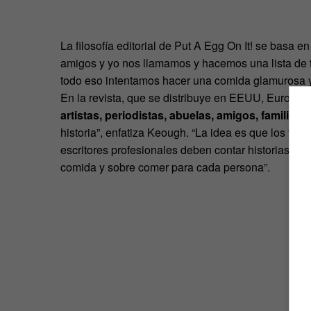
La filosofía editorial de Put A Egg On It! se basa en
amigos y yo nos llamamos y hacemos una lista de 
todo eso intentamos hacer una comida glamurosa y 
En la revista, que se distribuye en EEUU, Europa 
artistas, periodistas, abuelas, amigos, familiar
historia”, enfatiza Keough. “La idea es que los te
escritores profesionales deben contar historias qu
comida y sobre comer para cada persona”.