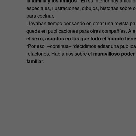
la familia y los amigos
”. En su interior hay artícul
especiales, ilustraciones, dibujos, historias sobre 
para cocinar.
Llevaban tiempo pensando en crear una revista para 
queda en publicaciones para otras compañías. A ell
el sexo, asuntos en los que todo el mundo tiene
“Por eso” –continúa– “decidimos editar una publica
relaciones. Hablamos sobre el
maravilloso poder
familia
”.