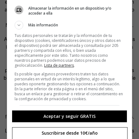
enfocado a objetivos, puedes estudiar cosas que no tienen
Almacenar la información en un dispositivo y/o
aplicación inmediata y puedes pasarte una temporada y no
acceder a ella
obtener resultados, no poder aplicar un teorema”, dice
Martínez. “En el banco se buscan aplicación y resultados”.
Más información
Tus datos personales se tratarán y la información de tu
Así, el mundo de las finanzas se ha visto colonizado por las
dispositivo (cookies, identificadores únicos y otros datos en
el dispositivo) podrá ser almacenada y consultada por 205
integrales, las derivadas, el cálculo de probabilidades, las
partners y compartida con ellos, o bien usada
ecuaciones más complejas y otra fauna matemática.
específicamente por este sitio. Tanto nosotros como
nuestros partners podemos usar datos precisos de
Además, resulta extremadamente importante la
geolocalización.
Lista de partners
.
programación informática. Los estudios sobre movimientos
Es posible que algunos proveedores traten tus datos
brownianos (el movimiento aleatorio que tiene una grano de
personales en virtud de un interés legítimo, algo a lo que
puedes oponerte gestionando tus opciones a continuación.
polen en el seno de un fluido que, además, demuestra la
En la parte inferior de esta página o en el menú del sitio,
existencia de moléculas), que fueron sistematizados por
busca un enlace para gestionar o retirar el consentimiento en
la configuración de privacidad y cookies.
Albert Einstein, han sido utilizados posteriormente en
finanzas para aproximarse a la evolución de las
fluctuaciones de las divisas, de los tipos y de las acciones.
Aceptar y seguir GRATIS
Los quants son frecuentemente señalados como culpables
Suscribirse desde 10€/año
por varias cosas. Por ejemplo, hay quien ve mal que un