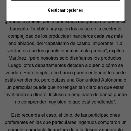
científico deje su apolíneo estudio de la naturaleza, que
Gestionar opciones
ampliará el conocimiento de la raza humana y traerá
grandes avances, por la dionisiaca búsqueda del beneficio
bancario. También hay quien los culpa de la creciente
complejidad de los productos financieros cada vez más
endiablados, del ‘capitalismo de casino’ imperante. “La
verdad es que los quants tenemos mala prensa”, explica
Martínez, “pero nosotros solo diseñamos los productos.
Luego, otros departamentos deciden a quién o cómo se
venden. Por ejemplo, otro banco puede entender lo que le
estás vendiendo, pero quizás una Comunidad Autónoma o
un particular puede que no tengan tan claro en qué están
invirtiendo su dinero. Incluso un empleado de banca puede
no comprender muy bien lo que está vendiendo”.
Esto recuerda el caso, el timo, de las participaciones
preferentes en las que particulares ingenuos compraron un
complejo producto financiero de alto riesgo y sugerente