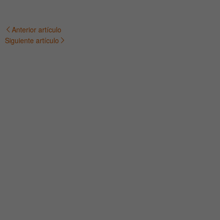
Anterior artículo
Navegación
Siguiente artículo
de
entradas