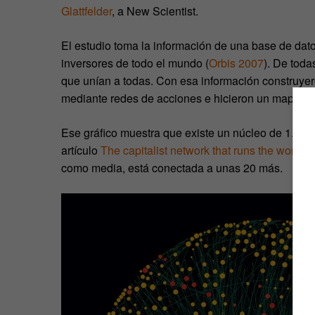
Glattfelder
, a New Scientist.
El estudio toma la información de una base de dat
inversores de todo el mundo (
Orbis 2007
). De toda
que unían a todas. Con esa información construye
mediante redes de acciones e hicieron un mapa de 
Ese gráfico muestra que existe un núcleo de 1.318
artículo
The capitalist network that runs the world
. 
como media, está conectada a unas 20 más.