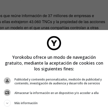
os que reúne información de 37 millones de empresas e
s ellas extrajeron 43.060 TNCs y la propiedad de las acciones
ron un modelo en el que unas compañías controlan a otras
la estructura del poder económico.
 empresas cuya propiedad está interconectada, según el
Cada una de ellas tiene algún lazo con dos o más empresas y,
Yorokobu ofrece un modo de navegación
gratuito, mediante la aceptación de cookies con
los siguientes fines:
Publicidad y contenido personalizados, medición de publicidad y
contenido, investigación de audiencia y desarrollo de servicios
Almacenar la información en un dispositivo y/o acceder a ella
Más información