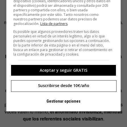
para que esta magia se produzca se necesita otro
dispositivo (cookies, identificadores únicos y otros datos en
el dispositivo) podrá ser almacenada y consultada por 205
ingrediente, los medios de comunicación. Solo cuando
partners y compartida con ellos, o bien usada
estos se hacen eco de este tipo de noticias la voz de las
específicamente por este sitio. Tanto nosotros como
nuestros partners podemos usar datos precisos de
minorías se proyecta más allá de sus círculos de confianza.
geolocalización.
Lista de partners
.
Es posible que algunos proveedores traten tus datos
El rol de los referentes sociales es vital para que la
personales en virtud de un interés legítimo, algo a lo que
puedes oponerte gestionando tus opciones a continuación.
sociedad avance y saque a la luz
temas que nos hacen
En la parte inferior de esta página o en el menú del sitio,
más diversos, más tolerantes y, sobre todo, más
busca un enlace para gestionar o retirar el consentimiento en
la configuración de privacidad y cookies.
humanos
. Porque una sociedad justa no debería anular a
los colectivos que se salen de lo que se considera
normativo.
Aceptar y seguir GRATIS
Pero, a la vez, es triste pensar que, sin la existencia de
Suscribirse desde 10€/año
estos referentes, a los medios de comunicación les cuesta
hacerse eco de las historias que afectan a miles de
Gestionar opciones
personas anónimas. Porque lamentablemente no todas las
voces valen lo mismo;
el anonimato invisibiliza, mientras
que los referentes sociales visibilizan
.