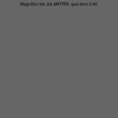
M
agnífico
Ice, Ice MATRIX,
que dura 3:40.