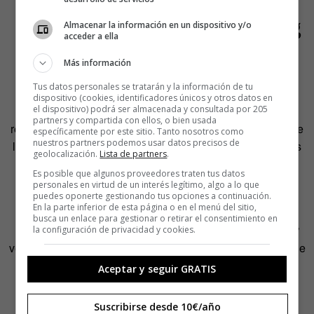
5.-¡Atención, fans de Talking
Almacenar la información en un dispositivo y/o
acceder a ella
Heads!
Más información
Tus datos personales se tratarán y la información de tu
Muy buenas noticias para quienes somos fans de los
dispositivo (cookies, identificadores únicos y otros datos en
el dispositivo) podrá ser almacenada y consultada por 205
Talking Heads y de David Byrne: se ha anunciado el
partners y compartida con ellos, o bien usada
reestreno en cines de uno de los mejores documentales de
específicamente por este sitio. Tanto nosotros como
nuestros partners podemos usar datos precisos de
la historia; yo lo tenía en VHS y es el documental que más
geolocalización.
Lista de partners
.
veces he visto.
Es posible que algunos proveedores traten tus datos
personales en virtud de un interés legítimo, algo a lo que
Stop making sense
fue dirigido por Jonathan Demme,
puedes oponerte gestionando tus opciones a continuación.
En la parte inferior de esta página o en el menú del sitio,
director, entre otras, de
El silencio de los corderos
y de
busca un enlace para gestionar o retirar el consentimiento en
Philadelphia.
E
stoy seguro que
Stop Making Sense 2023
la configuración de privacidad y cookies.
vendrá con alguna novedad, y estoy seguro también de que
me va a encantar.
Aceptar y seguir GRATIS
El tráiler dura muy poquito, solo 42 segundos (
gràcies
,
Suscribirse desde 10€/año