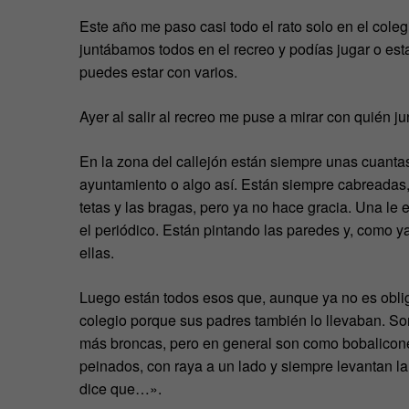
Este año me paso casi todo el rato solo en el col
juntábamos todos en el recreo y podías jugar o es
puedes estar con varios.
Ayer al salir al recreo me puse a mirar con quién j
En la zona del callejón están siempre unas cuantas
ayuntamiento o algo así. Están siempre cabreadas,
tetas y las bragas, pero ya no hace gracia. Una le e
el periódico. Están pintando las paredes y, como y
ellas.
Luego están todos esos que, aunque ya no es obliga
colegio porque sus padres también lo llevaban. S
más broncas, pero en general son como bobalico
peinados, con raya a un lado y siempre levantan 
dice que…».