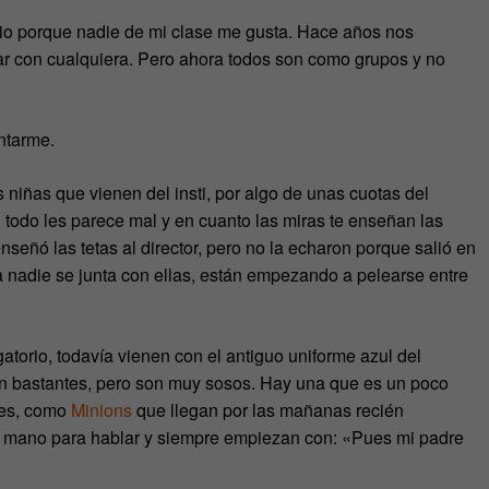
egio porque nadie de mi clase me gusta. Hace años nos
tar con cualquiera. Pero ahora todos son como grupos y no
untarme.
 niñas que vienen del insti, por algo de unas cuotas del
 todo les parece mal y en cuanto las miras te enseñan las
nseñó las tetas al director, pero no la echaron porque salió en
a nadie se junta con ellas, están empezando a pelearse entre
torio, todavía vienen con el antiguo uniforme azul del
on bastantes, pero son muy sosos. Hay una que es un poco
nes, como
Minions
que llegan por las mañanas recién
la mano para hablar y siempre empiezan con: «Pues mi padre