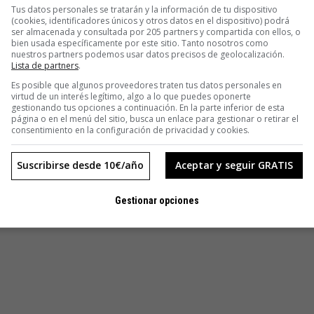
Tus datos personales se tratarán y la información de tu dispositivo
. Y no puedo estar con ellos. Sería muy raro. Además, los
(cookies, identificadores únicos y otros datos en el dispositivo) podrá
ser almacenada y consultada por 205 partners y compartida con ellos, o
 gusta ser profesores. El libro de historia lo han cambiado
bien usada específicamente por este sitio. Tanto nosotros como
ortografía y me piden permiso ellos a mí para algunas cosas.
nuestros partners podemos usar datos precisos de geolocalización.
Lista de partners
.
cajo con nadie.
Es posible que algunos proveedores traten tus datos personales en
virtud de un interés legítimo, algo a lo que puedes oponerte
gestionando tus opciones a continuación. En la parte inferior de esta
página o en el menú del sitio, busca un enlace para gestionar o retirar el
consentimiento en la configuración de privacidad y cookies.
Suscribirse desde 10€/año
Aceptar y seguir GRATIS
Gestionar opciones