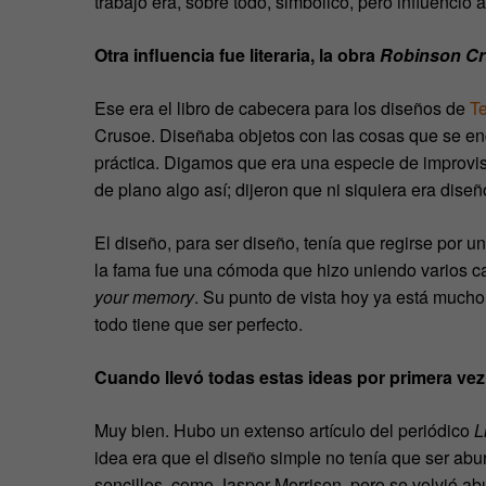
trabajo era, sobre todo, simbólico, pero influenció
Otra influencia fue literaria, la obra
Robinson Cr
Ese era el libro de cabecera para los diseños de
T
Crusoe. Diseñaba objetos con las cosas que se enc
práctica. Digamos que era una especie de improvi
de plano algo así; dijeron que ni siquiera era diseñ
El diseño, para ser diseño, tenía que regirse por u
la fama fue una cómoda que hizo uniendo varios ca
your memory
. Su punto de vista hoy ya está mucho
todo tiene que ser perfecto.
Cuando llevó todas estas ideas por primera vez 
Muy bien. Hubo un extenso artículo del periódico
L
idea era que el diseño simple no tenía que ser ab
sencillos, como Jasper Morrison, pero se volvió a