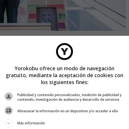
 como base la crítica social y el sentido del humor.
é en una serie de diseñadores jóvenes que estaban haciendo
bía hecho hasta entonces. Empleaban materiales cotidianos.
Yorokobu ofrece un modo de navegación
ño. Se proponían incluso coger los
materiales más feos
gratuito, mediante la aceptación de cookies con
bién fue que esos productos contasen una historia, que
los siguientes fines:
ucho las posibilidades creativas. Sobre el mensaje, Droog
tos que abordaban la alta tecnología con materiales
Publicidad y contenido personalizados, medición de publicidad y
, para mí era un sentimiento positivo: ver cómo podemos
contenido, investigación de audiencia y desarrollo de servicios
iva.
Almacenar la información en un dispositivo y/o acceder a ella
ndo a través del diseño que podían tener la Bauhaus y
Más información
ipios del siglo XX?