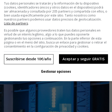
Tus datos personales se tratarán y la información de tu dispositivo
(cookies, identificadores únicos y otros datos en el dispositivo) podrá
undo. Creo que haría falta mucho más que diseño para
ser almacenada y consultada por 205 partners y compartida con ellos, o
bien usada específicamente por este sitio. Tanto nosotros como
 pueden usar su imaginación para ver el mundo con otra
nuestros partners podemos usar datos precisos de geolocalización.
aneras que antes parecían impensables o contradictorias. Igual
Lista de partners
.
a gente sea consciente de que debe hacerse. A veces, como
Es posible que algunos proveedores traten tus datos personales en
virtud de un interés legítimo, algo a lo que puedes oponerte
de inmediato porque has llegado demasiado pronto, diez
gestionando tus opciones a continuación. En la parte inferior de esta
página o en el menú del sitio, busca un enlace para gestionar o retirar el
consentimiento en la configuración de privacidad y cookies.
Suscribirse desde 10€/año
Aceptar y seguir GRATIS
Gestionar opciones