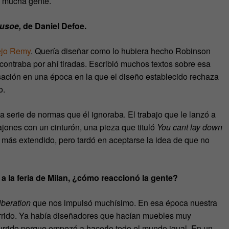
 a mucha gente.
usoe,
de Daniel Defoe.
ejo Remy
. Quería diseñar como lo hubiera hecho Robinson
ontraba por ahí tiradas. Escribió muchos textos sobre esa
sación en una época en la que el diseño establecido rechaza
o.
na serie de normas que él ignoraba. El trabajo que le lanzó a
jones con un cinturón, una pieza que tituló
You cant lay down
 más extendido, pero tardó en aceptarse la idea de que no
a la feria de Milan, ¿cómo reaccionó la gente?
iberation
que nos impulsó muchísimo. En esa época nuestra
urrido. Ya había diseñadores que hacían muebles muy
burrido porque empezó a hacerlo todo el mundo igual. En un