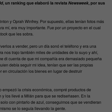
ld
, un ranking que elaboró la revista
Newsweek
, por sus
nton y Oprah Winfrey. Por supuesto, ellas tenían fotos más
ra mí, era muy importante. Fue por un proyecto en el cual
stock
que les sobra.
verlos a vender, pero un día sonó el teléfono y era una
ra nos trajo también miles de unidades de lo suyo y ahí,
e di cuenta de que mi compañía era demasiado pequeña
uien debía seguir mi idea, tenían que ser las propias
 en circulación los bienes en lugar de destruir
do empezó la crisis económica, compré productos de
y los llevé a Milán para que se rediseñasen. En la
, solo con pintarlo de azul, conseguimos que se vendieran
 mismo se lo seguía llevando la gente.