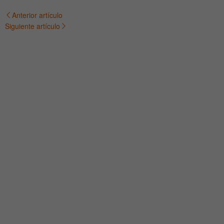
Anterior artículo
Navegación
Siguiente artículo
de
entradas