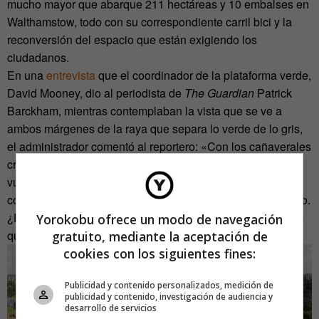
mucho mayor que abarque 211 hectáreas y 10 embalses en
Walthamstow, todo con su correspondiente carril bici y la
reconversión del espacio que están exigiendo los
ciudadanos.
En una
entrevista
que el coordinador de la plataforma verde,
David Mooney, dio al periodista de
The Guardian
Patrick
Barckham, mientras contemplaban la vista que se ve a
ambos márgenes de la raya que separa lo verde de lo gris,
el administrador comentó al reportero: «Con los cañaverales
crecidos tendrás los Norfolk Broads aquí, pero date la
vuelta, echa un vistazo», le sugirió mientras le señalaba el
contexto diametralmente contrario del otro lado, «es ridículo.
¿Está realmente Londres así de loco? Sí, lo está. ¿Y sabes
Yorokobu ofrece un modo de navegación
qué? Yo celebro eso».
gratuito, mediante la aceptación de
cookies con los siguientes fines:
Publicidad y contenido personalizados, medición de
publicidad y contenido, investigación de audiencia y
desarrollo de servicios