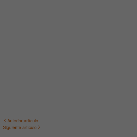
Anterior artículo
Navegación
Siguiente artículo
de