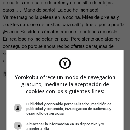
de outlets de ropa de deportes y en un sitio de relojes
caros..… ¡Mano de santo! ¡La que he montado!
Ya me imagino la peleas en la cocina. Miles de pixeles y
cookies dándose de hostias para salir primero por la puerta
¡Es mío! Servidores recalentándose, reuniones de crisis…
En realidad no me dejan en paz. Pero siento que algo he
conseguido porque ahora recibo ofertas de tarjetas de
sonido en italiano, coches con antivirus y Nikes que huelen
a orégano.
Yorokobu ofrece un modo de navegación
gratuito, mediante la aceptación de
cookies con los siguientes fines:
Publicidad y contenido personalizados, medición de
publicidad y contenido, investigación de audiencia y
desarrollo de servicios
Almacenar la información en un dispositivo y/o
acceder a ella