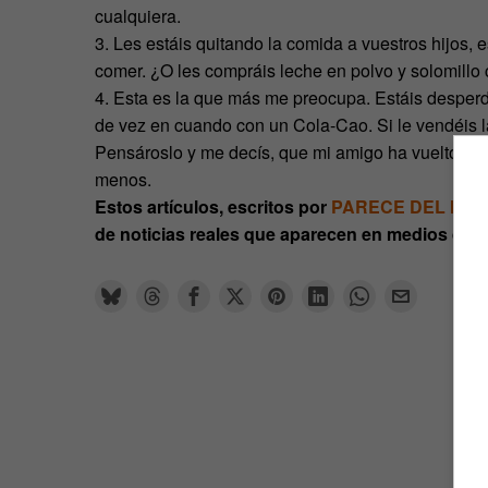
cualquiera.
3. Les estáis quitando la comida a vuestros hijos,
comer. ¿O les compráis leche en polvo y solomillo 
4. Esta es la que más me preocupa. Estáis desper
de vez en cuando con un Cola-Cao. Si le vendéis la 
Pensároslo y me decís, que mi amigo ha vuelto a b
menos.
Estos artículos, escritos por
PARECE DEL MU
de noticias reales que aparecen en medios de 