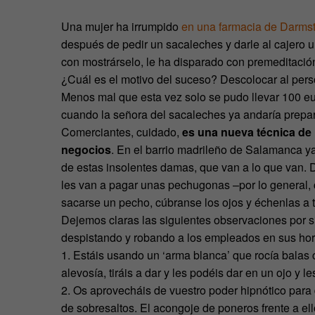
Una mujer ha irrumpido
en una farmacia de Darms
después de pedir un sacaleches y darle al cajero u
con mostrárselo, le ha disparado con premeditación
¿Cuál es el motivo del suceso? Descolocar al perso
Menos mal que esta vez solo se pudo llevar 100 e
cuando la señora del sacaleches ya andaría prepar
Comerciantes, cuidado,
es una nueva técnica de
negocios
. En el barrio madrileño de Salamanca 
de estas insolentes damas, que van a lo que van. Du
les van a pagar unas pechugonas –por lo general, 
sacarse un pecho, cúbranse los ojos y échenlas a
Dejemos claras las siguientes observaciones por s
despistando y robando a los empleados en sus horas
1. Estáis usando un ‘arma blanca’ que rocía balas
alevosía, tiráis a dar y les podéis dar en un ojo y l
2. Os aprovecháis de vuestro poder hipnótico para 
de sobresaltos. El acongoje de poneros frente a ell