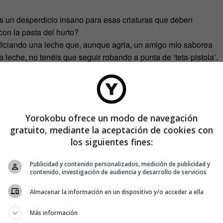
 es un desperdicio insano para esas criaturas que deben
con la pasta del hurto?
diciando una leche que, aunque agria, un amigo mío saborea
leche, no tenéis que seguir robando a punta de ‘teta-pistola’.
eber leche normal, insípida y aguada, y la echa mucho de
NDO TODAY
, son interpretaciones ficticias y humorísticas
comunicación.
Yorokobu ofrece un modo de navegación
gratuito, mediante la aceptación de cookies con
los siguientes fines:
Publicidad y contenido personalizados, medición de publicidad y
contenido, investigación de audiencia y desarrollo de servicios
Almacenar la información en un dispositivo y/o acceder a ella
Más información