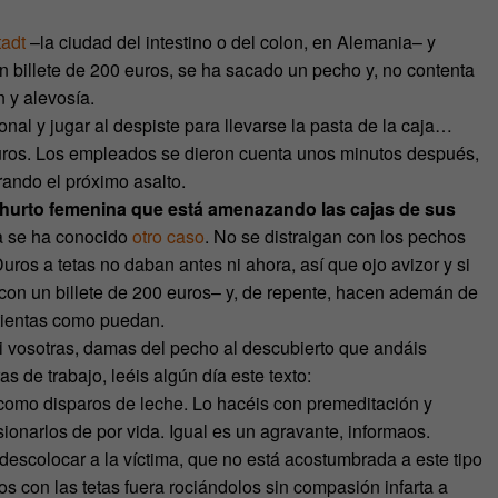
tadt
–la ciudad del intestino o del colon, en Alemania– y
n billete de 200 euros, se ha sacado un pecho y, no contenta
 y alevosía.
nal y jugar al despiste para llevarse la pasta de la caja…
uros. Los empleados se dieron cuenta unos minutos después,
ando el próximo asalto.
 hurto femenina que está amenazando las cajas de sus
ya se ha conocido
otro caso
. No se distraigan con los pechos
ros a tetas no daban antes ni ahora, así que ojo avizor y si
con un billete de 200 euros– y, de repente, hacen ademán de
 tientas como puedan.
i vosotras, damas del pecho al descubierto que andáis
 de trabajo, leéis algún día este texto:
 como disparos de leche. Lo hacéis con premeditación y
esionarlos de por vida. Igual es un agravante, informaos.
descolocar a la víctima, que no está acostumbrada a este tipo
os con las tetas fuera rociándolos sin compasión infarta a