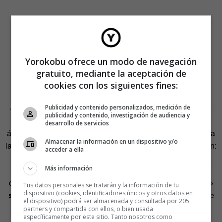
Yorokobu ofrece un modo de navegación
gratuito, mediante la aceptación de
Recibimos unos cuantos me gusta y algún que otro
cookies con los siguientes fines:
comentario como «en eso estamos todos». Es una
ceremonia de autoengaño y autocomplacencia recíproca.
Publicidad y contenido personalizados, medición de
publicidad y contenido, investigación de audiencia y
Buscamos apoyos y apoyamos a otros. Para reforzar los
desarrollo de servicios
ánimos, que no la consecución de propósitos, además de a
Almacenar la información en un dispositivo y/o
la tecnología móvil, recurrimos a una oleada de información:
acceder a ella
artículos y libros sobre «cómo hacer…», «cómo dejar…»,
Más información
«diez consejos para…» Charlas y talleres y, en algunos
casos, grupos de apoyo…
El negocio de la «autoayuda»
Tus datos personales se tratarán y la información de tu
dispositivo (cookies, identificadores únicos y otros datos en
se nutre de los propósitos incumplidos.
De manera que
el dispositivo) podrá ser almacenada y consultada por 205
pasamos más tiempo leyendo artículos sobre «cómo
partners y compartida con ellos, o bien usada
específicamente por este sitio. Tanto nosotros como
hacer tartas» que haciéndolas
, acumulando cursos de