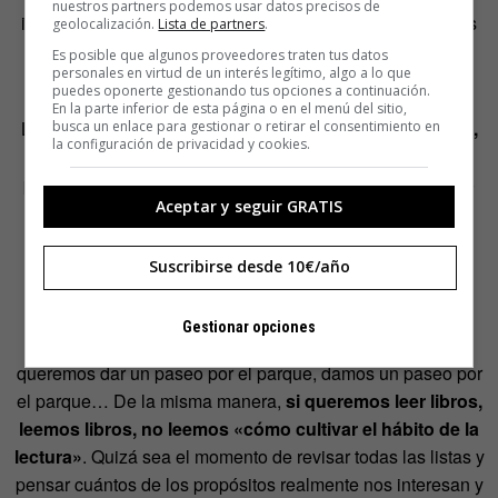
nuestros partners podemos usar datos precisos de
inglés online y gratuitos que estudiando inglés o consejos
geolocalización.
Lista de partners
.
para «dibujar cómics» que esbozando dibujos y
Es posible que algunos proveedores traten tus datos
personales en virtud de un interés legítimo, algo a lo que
emborronando cuartillas con la historia.
puedes oponerte gestionando tus opciones a continuación.
En la parte inferior de esta página o en el menú del sitio,
La cuestión es:
¿Realmente queremos aprender kárate,
busca un enlace para gestionar o retirar el consentimiento en
la configuración de privacidad y cookies.
mejorar el inglés o «hacer viajes»?
¿Pensamos en
propósitos y fijamos planes para cumplir objetivos que no
Aceptar y seguir GRATIS
nos interesan? ¿Decimos que queremos ser pianista,
golfista o poeta porque en algún momento dijimos que
queríamos ser pianista, golfista o poeta? ¿Y ahora?
Suscribirse desde 10€/año
¿Realmente lo queremos ahora?
Gestionar opciones
Si queremos comprar pan, vamos a comprar pan; si
queremos dar un paseo por el parque, damos un paseo por
el parque… De la misma manera,
si queremos leer libros,
leemos libros, no leemos «cómo cultivar el hábito de la
lectura»
. Quizá sea el momento de revisar todas las listas y
pensar cuántos de los propósitos realmente nos interesan y