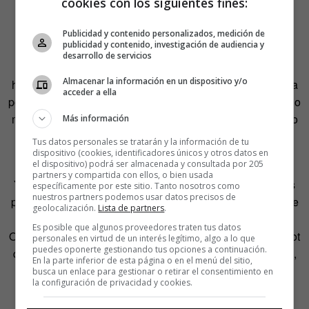
cookies con los siguientes fines:
Publicidad y contenido personalizados, medición de
publicidad y contenido, investigación de audiencia y
desarrollo de servicios
Bien es cierto que ello podría ir en detrimento de la
Almacenar la información en un dispositivo y/o
hegemonía y omnipresencia del fútbol en los medios, cosa
acceder a ella
por la que este cronista brindaría con champán, pero mucho
me temo que se las apañarán para que se sigan emitiendo
Más información
el mismo número de partidos que de pruebas de slalom
Tus datos personales se tratarán y la información de tu
paralelo en snowboard.
dispositivo (cookies, identificadores únicos y otros datos en
el dispositivo) podrá ser almacenada y consultada por 205
partners y compartida con ellos, o bien usada
Y volviendo al título, y para evitar malentendidos entre los
específicamente por este sitio. Tanto nosotros como
nuestros partners podemos usar datos precisos de
países organizadores, el público y los deportistas, quizá se
geolocalización.
Lista de partners
.
podría diversificar la oferta. Imaginen unos Juegos
Es posible que algunos proveedores traten tus datos
Olímpicos Homosexuales de Otoño, con el previsible boicot
personales en virtud de un interés legítimo, algo a lo que
puedes oponerte gestionando tus opciones a continuación.
de las naciones “machotas”, como Rusia, Irán, Venezuela,
En la parte inferior de esta página o en el menú del sitio,
India o Mexico (y toda África en bloque). Las Olimpiadas
busca un enlace para gestionar o retirar el consentimiento en
la configuración de privacidad y cookies.
Lésbicas Mediterráneas, el Campeonato Hetero de
Lanzamiento de Jabalina o el Torneo de Ajedrez Trans