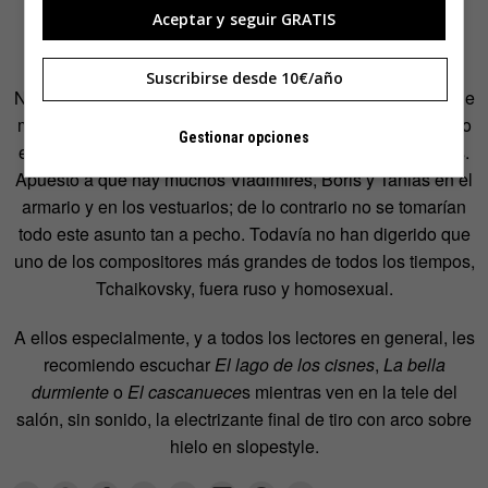
Aceptar y seguir GRATIS
también podrían ser opciones válidas en ese nuevo
escenario, más plural pero más segregado.
Suscribirse desde 10€/año
No soy ruso ni gay, pero no tendría ningún problema en que
mi pasaporte hubiera sido expedido en San Petersburgo, o
Gestionar opciones
en frecuentar las saunas de Barcelona, o en ambas cosas.
Apuesto a que hay muchos Vladimires, Boris y Tanias en el
armario y en los vestuarios; de lo contrario no se tomarían
todo este asunto tan a pecho. Todavía no han digerido que
uno de los compositores más grandes de todos los tiempos,
Tchaikovsky, fuera ruso y homosexual.
A ellos especialmente, y a todos los lectores en general, les
recomiendo escuchar
El lago de los cisnes
,
La bella
durmiente
o
El cascanuece
s mientras ven en la tele del
salón, sin sonido, la electrizante final de tiro con arco sobre
hielo en slopestyle.