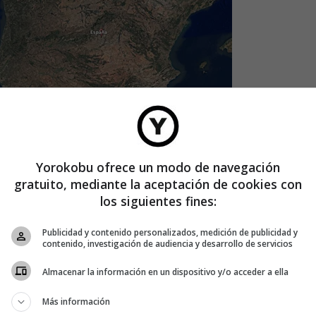
Yorokobu ofrece un modo de navegación
gratuito, mediante la aceptación de cookies con
conductor de
Roots
, un
documental
para salvar la tierra,
los siguientes fines:
tenibilidad que, en el fondo, es su propia supervivencia. En
 Girard se acerca a amenazas como la desertificación, la
Publicidad y contenido personalizados, medición de publicidad y
uelos fértiles a través del continente europeo. O en resumen,
contenido, investigación de audiencia y desarrollo de servicios
Almacenar la información en un dispositivo y/o acceder a ella
NSTRUCTIVO
Más información