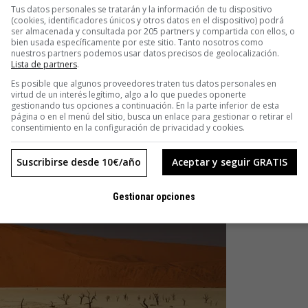
Tus datos personales se tratarán y la información de tu dispositivo
 es un documental alarmista. No se dedica a enumerar las
(cookies, identificadores únicos y otros datos en el dispositivo) podrá
ser almacenada y consultada por 205 partners y compartida con ellos, o
i a la búsqueda de culpables. En vez de eso, la primera
bien usada específicamente por este sitio. Tanto nosotros como
nuestros partners podemos usar datos precisos de geolocalización.
e agricultura alternativas en busca de soluciones. Ideas que,
Lista de partners
.
 han quedado relegadas, a pesar de su sostenibilidad y los
Es posible que algunos proveedores traten tus datos personales en
virtud de un interés legítimo, algo a lo que puedes oponerte
gestionando tus opciones a continuación. En la parte inferior de esta
página o en el menú del sitio, busca un enlace para gestionar o retirar el
consentimiento en la configuración de privacidad y cookies.
Suscribirse desde 10€/año
Aceptar y seguir GRATIS
Gestionar opciones