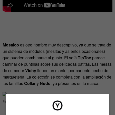
Mosaico
es otro nombre muy descriptivo, ya que se trata de
un sistema de módulos (mesitas y asientos ocasionales)
que pueden combinarse al gusto. El sofá
TipToe
parece
caminar de puntillas sobre sus delicadas patitas. Las mesas
de comedor
Vichy
tienen un mantel permanente hecho de
marquetería. La colección se completa con la ampliación de
las familias
Collar
y
Nudo
, ya presentes en la marca.
TipToe