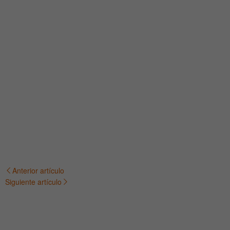
Anterior artículo
Navegación
Siguiente artículo
de
entradas