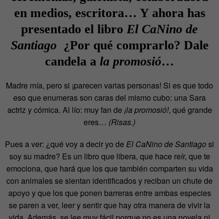
en medios, escritora… Y ahora has
presentado el libro
E
l CaNino de
Santiago
¿Por qué comprarlo? Dale
candela a
la promosió
…
Madre mía, pero si ¡parecen varias personas! Si es que todo
eso que enumeras son caras del mismo cubo: una Sara
actriz y cómica. Al lío: muy fan de
¡la promosió!
, qué grande
eres…
(Risas.)
Pues a ver: ¿qué voy a decir yo de
El CaNino de Santiago
si
soy su madre? Es un libro que libera, que hace reír, que te
emociona, que hará que los que también comparten su vida
con animales se sientan identificados y reciban un chute de
apoyo y que los que ponen barreras entre ambas especies
se paren a ver, leer y sentir que hay otra manera de vivir la
vida. Además, se lee muy fácil porque no es una novela ni