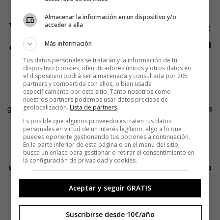
dijo mi nombre
… ¡No me lo podía creer!*
Almacenar la información en un dispositivo y/o
Vamos con aquel otro proyecto tuyo:
acceder a ella
¿qué tenía
El sarao de la Escudero
en
Más información
Twitch?
Tus datos personales se tratarán y la información de tu
dispositivo (cookies, identificadores únicos y otros datos en
el dispositivo) podrá ser almacenada y consultada por 205
Pues, amigo, lo hacía porque me lo pasaba de perlas,
partners y compartida con ellos, o bien usada
específicamente por este sitio. Tanto nosotros como
conocía a mucha gente de campos nuevos y, sobre todo,
nuestros partners podemos usar datos precisos de
generaba unas sinergias fantásticas entre la gente que nos
geolocalización.
Lista de partners
.
veía, pero ahora mismo llevo desde el verano que me es
Es posible que algunos proveedores traten tus datos
personales en virtud de un interés legítimo, algo a lo que
imposible. Por tanto trabajo he dejado de hacerlo.
puedes oponerte gestionando tus opciones a continuación.
En la parte inferior de esta página o en el menú del sitio,
busca un enlace para gestionar o retirar el consentimiento en
Zapeando
, El Intermedio
… ¿Cómo llevas la fama? Es
la configuración de privacidad y cookies.
una pregunta típica, pero ¿cómo se vive siendo centro
de atención? En tu caso, por hacernos reír.
Aceptar y seguir GRATIS
Soy la misma que ven en la tele, exactamente igual. Soy
una mujer absolutamente normal y transparente. Así que
Suscribirse desde 10€/año