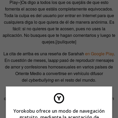
Play»]Os digo a todos los que os quejáis de que esto
fomenta el acoso que estáis completamente equivocados.
Toda la culpa es del usuario por entrar en Internet para que
cualquiera diga lo que quiera de él de manera anónima. Es
fácil: si no quieres que te acosen, pues no uses la
aplicación. No busques que te hagan comentarios y luego te
quejes.[/pullquote]
La cita de arriba es una reseña de Sarahah
en Google Play
.
En cuestión de meses, la
app
pasó de reproducir mensajes
de amor y confesiones homosexuales en varios países de
Oriente Medio a convertirse en vehículo difusor
del
cyberbullying
en el resto del mundo.
[pullquote]Luego dio el salto al resto del mundo y se
convirtió en la herramienta predilecta de los acosadores en
Internet.[/pullquote]
Yorokobu ofrece un modo de navegación
gratuito, mediante la aceptación de
300 millones de usuarios en todo el