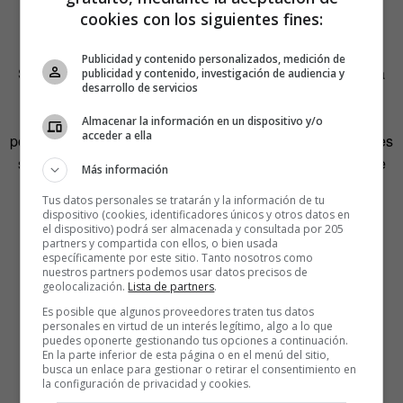
cookies con los siguientes fines:
mundo
Publicidad y contenido personalizados, medición de
Sarahah, que en árabe significa «honestidad», se asienta
publicidad y contenido, investigación de audiencia y
desarrollo de servicios
sobre ese principio para que sea reproducido por los
usuarios. Sin embargo, cuando la
app
comenzó a
Almacenar la información en un dispositivo y/o
acceder a ella
popularizarse fuera de Oriente Medio, muchos adolescentes
se registraron esperando recibir valoraciones positivas de
Más información
sus compañeros de clase y sus amigos.
Tus datos personales se tratarán y la información de tu
dispositivo (cookies, identificadores únicos y otros datos en
el dispositivo) podrá ser almacenada y consultada por 205
partners y compartida con ellos, o bien usada
específicamente por este sitio. Tanto nosotros como
nuestros partners podemos usar datos precisos de
geolocalización.
Lista de partners
.
Es posible que algunos proveedores traten tus datos
personales en virtud de un interés legítimo, algo a lo que
puedes oponerte gestionando tus opciones a continuación.
En la parte inferior de esta página o en el menú del sitio,
busca un enlace para gestionar o retirar el consentimiento en
la configuración de privacidad y cookies.