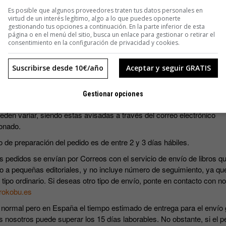
SUSCRIBIRME
Es posible que algunos proveedores traten tus datos personales en
virtud de un interés legítimo, algo a lo que puedes oponerte
gestionando tus opciones a continuación. En la parte inferior de esta
página o en el menú del sitio, busca un enlace para gestionar o retirar el
consentimiento en la configuración de privacidad y cookies.
Suscribirse desde 10€/año
Aceptar y seguir GRATIS
s precios incluyen IVA.
Gestionar opciones
ripciones incluyen los cuatro números que se editan al año. Las fec
eden variar, siendo estas avisadas a través del correo electrónico
onado.
o de preparación del pedido es de entre 2 y 3 días hábiles.
s pedidos se envían por Correos con el servicio de envío de libros qu
o a pequeñas editoriales, y no incluye número de seguimiento, ya qu
 tipo ordinario. Si deseas otro tipo de envío, ponte en contacto con n
rokobu.es
 normal pero en España el tiempo estimado de entrega para el envío 
s nosotros puede superar los 15 días laborables. No obstante, si el p