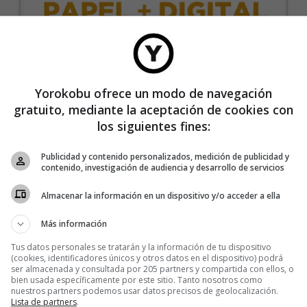
35€/año
Yorokobu ofrece un modo de navegación
gratuito, mediante la aceptación de cookies con
Recibe 4 números de la revista Yorokobu.
los siguientes fines:
Accede a todas las revistas en formato digital.
Publicidad y contenido personalizados, medición de publicidad y
Accede al contenido exclusivo de Yorokobu.
contenido, investigación de audiencia y desarrollo de servicios
Elimina la publicidad de los contenidos.
Almacenar la información en un dispositivo y/o acceder a ella
Recibe newsletters con contenido exclusivo para
suscriptores.
Más información
Sin compromiso de permanencia. Recibe en casa
Tus datos personales se tratarán y la información de tu dispositivo
los cuatro números que publicamos cada año.
(cookies, identificadores únicos y otros datos en el dispositivo) podrá
ser almacenada y consultada por 205 partners y compartida con ellos, o
Precio para la península y Baleares.
bien usada específicamente por este sitio. Tanto nosotros como
nuestros partners podemos usar datos precisos de geolocalización.
Lista de partners
.