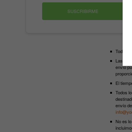
SUSCRIBIRME
Todos lo
Las susc
envío pu
proporci
El tiemp
Todos lo
destinad
envío de
info@yo
No es lo
incluimo