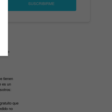
SUSCRIBIRME
has de
e tienen
e es un
osotros:
gratuito que
edido no