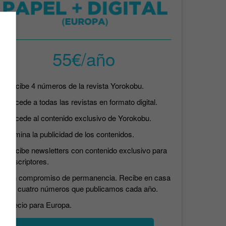
55€/año
Recibe 4 números de la revista Yorokobu.
Accede a todas las revistas en formato digital.
Accede al contenido exclusivo de Yorokobu.
Elimina la publicidad de los contenidos.
Recibe newsletters con contenido exclusivo para
suscriptores.
Sin compromiso de permanencia. Recibe en casa
los cuatro números que publicamos cada año.
Precio para Europa.