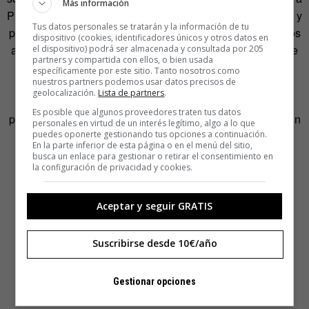
Más información
Picasso en su Málaga natal? Pues sí, pintando bodegones y
Tus datos personales se tratarán y la información de tu
paisajes sin sacar los pies del plato. Le seguimos los pasos
dispositivo (cookies, identificadores únicos y otros datos en
a Barcelona, y ya es modernista. No se trata de una simple
el dispositivo) podrá ser almacenada y consultada por 205
partners y compartida con ellos, o bien usada
evolución motivada por la edad. Es también el afán de
específicamente por este sitio. Tanto nosotros como
nuestros partners podemos usar datos precisos de
aventura que va in crescendo hasta llegar al París del
geolocalización.
Lista de partners
.
Bateau Lavoir. Allá,
Picasso
, el joven malagueño errante,
Es posible que algunos proveedores traten tus datos
pierde los frenos del ridículo y deja volar su imaginación sin
personales en virtud de un interés legítimo, algo a lo que
puedes oponerte gestionando tus opciones a continuación.
respeto a las normas que impone la prudencia.
En la parte inferior de esta página o en el menú del sitio,
busca un enlace para gestionar o retirar el consentimiento en
la configuración de privacidad y cookies.
Aceptar y seguir GRATIS
Suscribirse desde 10€/año
Gestionar opciones