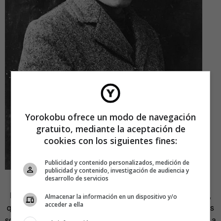
Yorokobu ofrece un modo de navegación
gratuito, mediante la aceptación de
cookies con los siguientes fines:
Publicidad y contenido personalizados, medición de
publicidad y contenido, investigación de audiencia y
Picasso. Wikimedia.org
desarrollo de servicios
La prudencia, todavía activa, es un freno al ridículo. Y ahí,
Almacenar la información en un dispositivo y/o
acceder a ella
quizás, los españoles hayamos sido y seamos aún pacatos
sobre todo a la hora de aventurar. ¿Nos podemos imaginar a