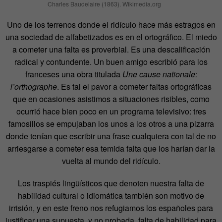
Charles Baudelaire (1863). Wikimedia.org
Uno de los terrenos donde el ridículo hace más estragos en
una sociedad de alfabetizados es en el ortográfico. El miedo
a cometer una falta es proverbial. Es una descalificación
radical y contundente. Un buen amigo escribió para los
franceses una obra titulada
Une cause nationale:
l’orthographe
. Es tal el pavor a cometer faltas ortográficas
que en ocasiones asistimos a situaciones risibles, como
ocurrió hace bien poco en un programa televisivo: tres
famosillos se empujaban los unos a los otros a una pizarra
donde tenían que escribir una frase cualquiera con tal de no
arriesgarse a cometer esa temida falta que los harían dar la
vuelta al mundo del ridículo.
Los traspiés lingüísticos que denoten nuestra falta de
habilidad cultural o idiomática también son motivo de
irrisión, y en este freno nos refugiamos los españoles para
justificar una supuesta, y no probada, falta de habilidad para